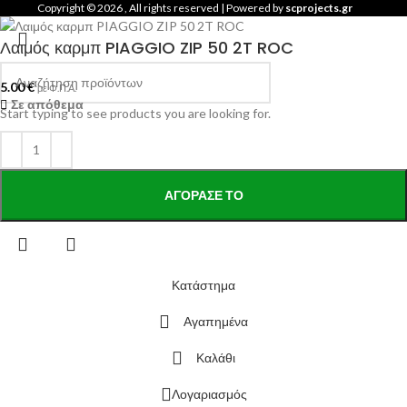
Copyright ©
2026
, All rights reserved | Powered by
scprojects.gr
Λαιμός καρμπ PIAGGIO ZIP 50 2T ROC
5.00
€
με Φ.Π.Α.
Σε απόθεμα
Start typing to see products you are looking for.
ΑΓΌΡΑΣΕ ΤΟ
Κατάστημα
Αγαπημένα
Καλάθι
Λογαριασμός