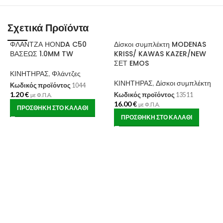
Σχετικά Προϊόντα
ΦΛΑΝΤΖΑ ΗΟΝDA C50
Δίσκοι συμπλέκτη MODENAS
ΒΑΣΕΩΣ 1.0MM TW
KRISS/ KAWAS KAZER/NEW
ΣΕΤ EMOS
ΚΙΝΗΤΗΡΑΣ
,
Φλάντζες
ΚΙΝΗΤΗΡΑΣ
,
Δίσκοι συμπλέκτη
Κωδικός προϊόντος
1044
1.20
€
Κωδικός προϊόντος
13511
με Φ.Π.Α.
16.00
€
με Φ.Π.Α.
ΠΡΟΣΘΉΚΗ ΣΤΟ ΚΑΛΆΘΙ
ΠΡΟΣΘΉΚΗ ΣΤΟ ΚΑΛΆΘΙ
Λ
Χ
Κ
Κ
1