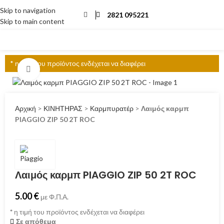
Skip to navigation
2821 095221
Skip to main content
ΜΕΝΟΎ
* η τιμή του προϊόντος ενδέχεται να διαφέρει
Click to enlarge
Αρχική
>
ΚΙΝΗΤΗΡΑΣ
>
Καρμπυρατέρ
>
Λαιμός καρμπ
PIAGGIO ZIP 50 2T ROC
Λαιμός καρμπ PIAGGIO ZIP 50 2T ROC
5.00
€
με Φ.Π.Α.
*
η τιμή του προϊόντος ενδέχεται να διαφέρει
Σε απόθεμα