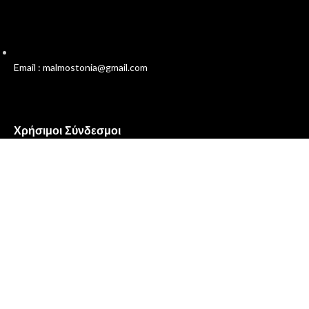
Email : malmostonia@gmail.com
Χρήσιμοι Σύνδεσμοι
Πολιτική Απορρήτου
Όροι και Προϋποθέσεις
Επικοινωνία
Σχετικά με εμάς
Malmos
Ο Λογαριασμός μου
Συχνές Ερωτήσεις