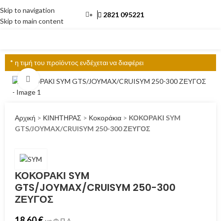
Skip to navigation
2821 095221
Skip to main content
ΜΕΝΟΎ
* η τιμή του προϊόντος ενδέχεται να διαφέρει
Click to enlarge
Αρχική
>
ΚΙΝΗΤΗΡΑΣ
>
Κοκοράκια
>
ΚΟΚΟΡΑΚΙ SYM
GTS/JOYMAX/CRUISYM 250-300 ΖΕΥΓΟΣ
ΚΟΚΟΡΑΚΙ SYM
GTS/JOYMAX/CRUISYM 250-300
ΖΕΥΓΟΣ
18.60
€
με Φ.Π.Α.