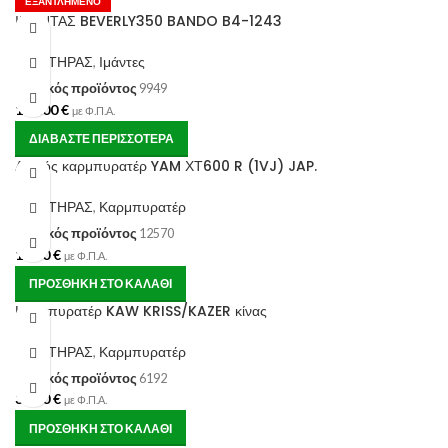
ΕΞΑΝΤΛΗΜΈΝΟ
ΙΜΑΝΤΑΣ BEVERLY350 BANDO B4-1243
ΚΙΝΗΤΗΡΑΣ
,
Ιμάντες
Κωδικός προϊόντος
9949
100.00
€
με Φ.Π.Α.
ΔΙΑΒΆΣΤΕ ΠΕΡΙΣΣΌΤΕΡΑ
Λαιμός καρμπυρατέρ YAM ΧΤ600 R (1VJ) JAP.
ΚΙΝΗΤΗΡΑΣ
,
Καρμπυρατέρ
Κωδικός προϊόντος
12570
18.00
€
με Φ.Π.Α.
ΠΡΟΣΘΉΚΗ ΣΤΟ ΚΑΛΆΘΙ
Καρμπυρατέρ KAW KRISS/KAZER κίνας
ΚΙΝΗΤΗΡΑΣ
,
Καρμπυρατέρ
Κωδικός προϊόντος
6192
30.00
€
με Φ.Π.Α.
ΠΡΟΣΘΉΚΗ ΣΤΟ ΚΑΛΆΘΙ