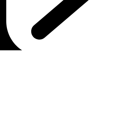
Email : malmostonia@gmail.com
Χρήσιμοι Σύνδεσμοι
Πολιτική Απορρήτου