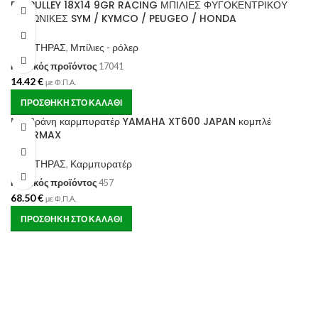
DR. PULLEY 18X14 9GR RACING ΜΠΙΛΙΕΣ ΦΥΓΟΚΕΝΤΡΙΚΟΥ
ΤΡΙΓΩΝΙΚΕΣ SYM / KYMCO / PEUGEO / HONDA
ΚΙΝΗΤΗΡΑΣ
,
Μπίλιες - ρόλερ
Κωδικός προϊόντος
17041
14.42
€
με Φ.Π.Α.
ΠΡΟΣΘΉΚΗ ΣΤΟ ΚΑΛΆΘΙ
Μεμβράνη καρμπυρατέρ YAMAHA XT600 JAPAN κομπλέ
TOURMAX
ΚΙΝΗΤΗΡΑΣ
,
Καρμπυρατέρ
Κωδικός προϊόντος
457
68.50
€
με Φ.Π.Α.
ΠΡΟΣΘΉΚΗ ΣΤΟ ΚΑΛΆΘΙ