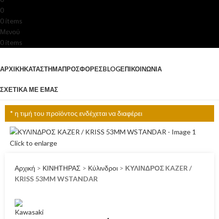
0
0
items
0.00
€
Μενού
0
items
Κατηγορίες
ΑΡΧΙΚΉ
ΚΑΤΆΣΤΗΜΑ
ΠΡΟΣΦΟΡΈΣ
BLOG
ΕΠΙΚΟΙΝΩΝΊΑ
ΣΧΕΤΙΚΆ ΜΕ ΕΜΆΣ
* η τιμή του προϊόντος ενδέχεται να διαφέρει
Click to enlarge
Αρχική
>
ΚΙΝΗΤΗΡΑΣ
>
Κύλινδροι
>
ΚΥΛΙΝΔΡΟΣ KAZER /
KRISS 53MM WSTANDAR