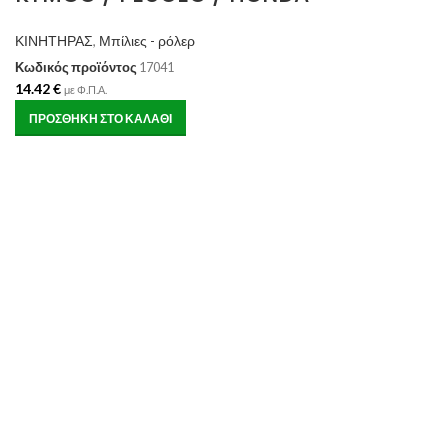
ΚΙΝΗΤΗΡΑΣ
,
Μπίλιες - ρόλερ
Κωδικός προϊόντος
17041
14.42
€
με Φ.Π.Α.
ΠΡΟΣΘΉΚΗ ΣΤΟ ΚΑΛΆΘΙ