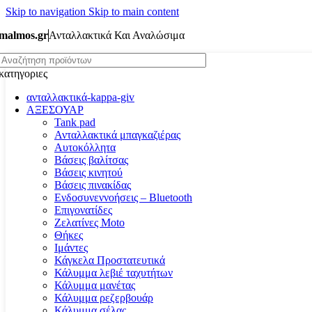
Skip to navigation
Skip to main content
malmos.gr
Ανταλλακτικά Και Αναλώσιμα
κατηγοριες
ανταλλακτικά-kappa-giv
ΑΞΕΣΟΥΑΡ
Tank pad
Ανταλλακτικά μπαγκαζιέρας
Αυτοκόλλητα
Βάσεις βαλίτσας
Βάσεις κινητού
Βάσεις πινακίδας
Ενδοσυνεννοήσεις – Bluetooth
Επιγονατίδες
Ζελατίνες Moto
Θήκες
Ιμάντες
Κάγκελα Προστατευτικά
Κάλυμμα λεβιέ ταχυτήτων
Κάλυμμα μανέτας
Κάλυμμα ρεζερβουάρ
Κάλυμμα σέλας