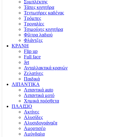
Συμπλέκτης
Τάπες κινητήρα
Τεντωτήρες καδένας
Τρόμπες
Τροχαλίες
Τσιμούχες κινητήρα
Φίλτρα λαδιού
Φλάντζες
ΚΡΑΝΗ
Flip up
Full face
Jet
Ανταλλακτικά κρανών
Ζελατίνες
Παιδικά
ΛΙΠΑΝΤΙΚΑ
Λιπαντικά auto
Λιπαντικά μοτό
Χημικά πρόσθετα
ΠΛΑΙΣΙΟ
Ακτίνες
Αλυσίδες
Αλυσιδογράναζα
Αμορτισέρ
Αμύγδαλα