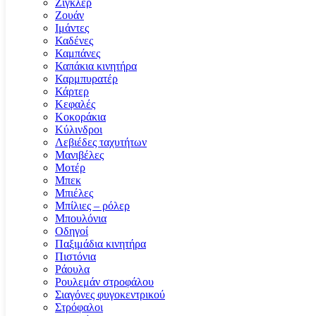
Ζιγκλέρ
Ζουάν
Ιμάντες
Καδένες
Καμπάνες
Καπάκια κινητήρα
Καρμπυρατέρ
Κάρτερ
Κεφαλές
Κοκοράκια
Κύλινδροι
Λεβιέδες ταχυτήτων
Μανιβέλες
Μοτέρ
Μπεκ
Μπιέλες
Μπίλιες – ρόλερ
Μπουλόνια
Οδηγοί
Παξιμάδια κινητήρα
Πιστόνια
Ράουλα
Ρουλεμάν στροφάλου
Σιαγόνες φυγοκεντρικού
Στρόφαλοι