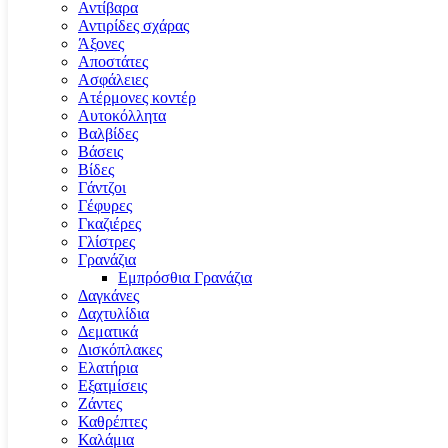
Αντίβαρα
Αντιρίδες σχάρας
Άξονες
Αποστάτες
Ασφάλειες
Ατέρμονες κοντέρ
Αυτοκόλλητα
Βαλβίδες
Βάσεις
Βίδες
Γάντζοι
Γέφυρες
Γκαζιέρες
Γλίστρες
Γρανάζια
Εμπρόσθια Γρανάζια
Δαγκάνες
Δαχτυλίδια
Δεματικά
Δισκόπλακες
Ελατήρια
Εξατμίσεις
Ζάντες
Καθρέπτες
Καλάμια