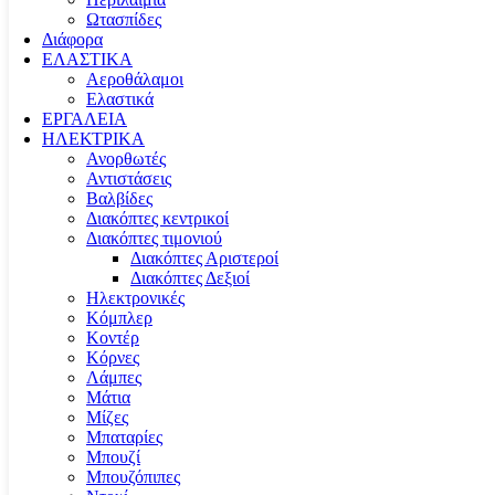
Ωτασπίδες
Διάφορα
ΕΛΑΣΤΙΚΑ
Αεροθάλαμοι
Ελαστικά
ΕΡΓΑΛΕΙΑ
ΗΛΕΚΤΡΙΚΑ
Ανορθωτές
Αντιστάσεις
Βαλβίδες
Διακόπτες κεντρικοί
Διακόπτες τιμονιού
Διακόπτες Αριστεροί
Διακόπτες Δεξιοί
Ηλεκτρονικές
Κόμπλερ
Κοντέρ
Κόρνες
Λάμπες
Μάτια
Μίζες
Μπαταρίες
Μπουζί
Μπουζόπιπες