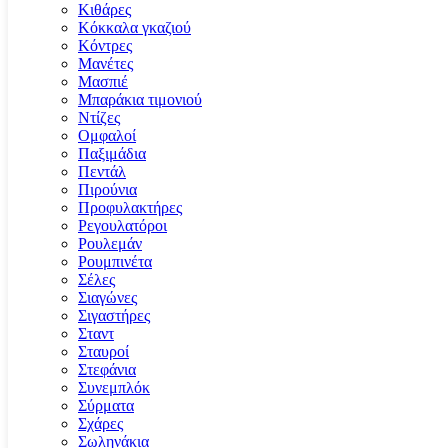
Κιθάρες
Κόκκαλα γκαζιού
Κόντρες
Μανέτες
Μασπιέ
Μπαράκια τιμονιού
Ντίζες
Ομφαλοί
Παξιμάδια
Πεντάλ
Πιρούνια
Προφυλακτήρες
Ρεγουλατόροι
Ρουλεμάν
Ρουμπινέτα
Σέλες
Σιαγώνες
Σιγαστήρες
Σταντ
Σταυροί
Στεφάνια
Συνεμπλόκ
Σύρματα
Σχάρες
Σωληνάκια