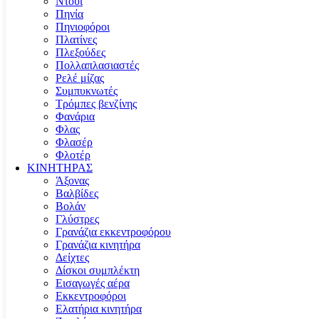
Ντουί
Πηνία
Πηνιοφόροι
Πλατίνες
Πλεξούδες
Πολλαπλασιαστές
Ρελέ μίζας
Συμπυκνωτές
Τρόμπες βενζίνης
Φανάρια
Φλας
Φλασέρ
Φλοτέρ
ΚΙΝΗΤΗΡΑΣ
Άξονας
Βαλβίδες
Βολάν
Γλύστρες
Γρανάζια εκκεντροφόρου
Γρανάζια κινητήρα
Δείχτες
Δίσκοι συμπλέκτη
Εισαγωγές αέρα
Εκκεντροφόροι
Ελατήρια κινητήρα