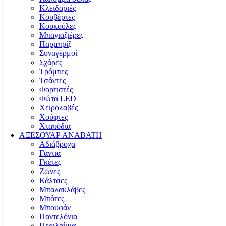
Κλειδαριές
Κουβέρτες
Κουκούλες
Μπαγιαζιέρες
Παρμπρίζ
Συναγερμοί
Σχάρες
Τρόμπες
Τσάντες
Φορτιστές
Φώτα LED
Χειρολαβές
Χούφτες
Χταπόδια
ΑΞΕΣΟΥΑΡ ΑΝΑΒΑΤΗ
Αδιάβροχα
Γάντια
Γκέτες
Ζώνες
Κάλτσες
Μπαλακλάβες
Μπότες
Μπουφάν
Παντελόνια
Περιλαίμια