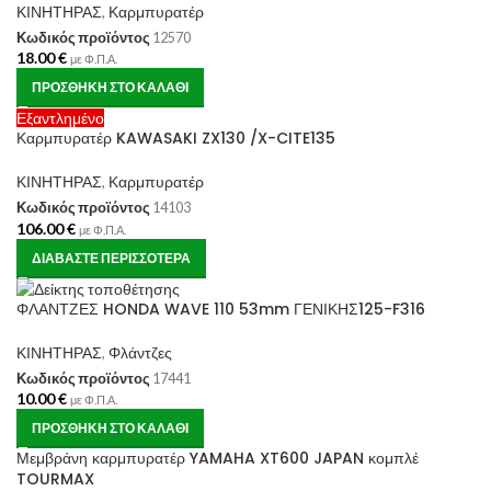
ΚΙΝΗΤΗΡΑΣ
,
Καρμπυρατέρ
Κωδικός προϊόντος
12570
18.00
€
με Φ.Π.Α.
ΠΡΟΣΘΉΚΗ ΣΤΟ ΚΑΛΆΘΙ
Εξαντλημένο
Καρμπυρατέρ KAWASAKI ZX130 /X-CITE135
ΚΙΝΗΤΗΡΑΣ
,
Καρμπυρατέρ
Κωδικός προϊόντος
14103
106.00
€
με Φ.Π.Α.
ΔΙΑΒΆΣΤΕ ΠΕΡΙΣΣΌΤΕΡΑ
ΦΛΑΝΤΖΕΣ HONDA WAVE 110 53mm ΓΕΝΙΚΗΣ125-F316
ΚΙΝΗΤΗΡΑΣ
,
Φλάντζες
Κωδικός προϊόντος
17441
10.00
€
με Φ.Π.Α.
ΠΡΟΣΘΉΚΗ ΣΤΟ ΚΑΛΆΘΙ
Μεμβράνη καρμπυρατέρ YAMAHA XT600 JAPAN κομπλέ
TOURMAX