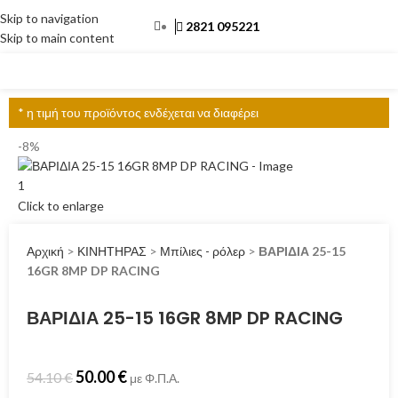
Skip to navigation
2821 095221
Skip to main content
ΜΕΝΟΎ
* η τιμή του προϊόντος ενδέχεται να διαφέρει
-8%
Click to enlarge
Αρχική
>
ΚΙΝΗΤΗΡΑΣ
>
Μπίλιες - ρόλερ
>
ΒΑΡΙΔΙΑ 25-15
16GR 8MP DP RACING
ΒΑΡΙΔΙΑ 25-15 16GR 8MP DP RACING
50.00
€
54.10
€
με Φ.Π.Α.