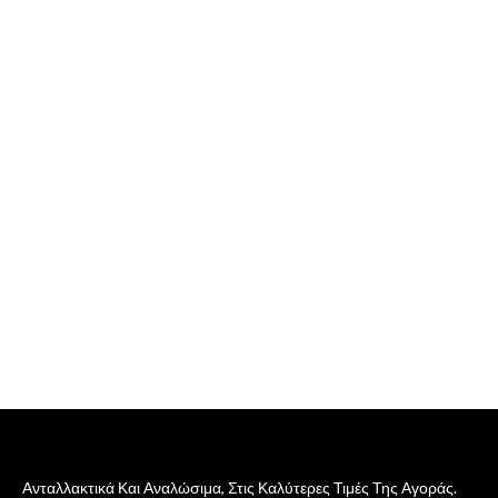
Ανταλλακτικά Και Αναλώσιμα, Στις Καλύτερες Τιμές Της Αγοράς.