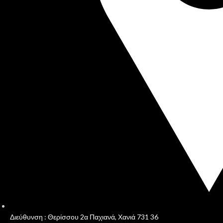
Διεύθυνση : Θερίσσου 2α Παχιανά, Χανιά 731 36