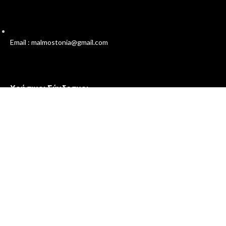
Email : malmostonia@gmail.com
Χρήσιμοι Σύνδεσμοι
Πολιτική Απορρήτου
Όροι και Προϋποθέσεις
Επικοινωνία
Σχετικά με εμάς
Malmos
Ο Λογαριασμός μου
Συχνές Ερωτήσεις