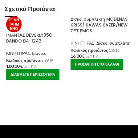
Σχετικά Προϊόντα
Δίσκοι συμπλέκτη MODENAS
ΕΞΑΝ
ΤΛΗΜ
KRISS/ KAWAS KAZER/NEW
ΈΝΟ
ΣΕΤ EMOS
ΙΜΑΝΤΑΣ BEVERLY350
BANDO B4-1243
ΚΙΝΗΤΗΡΑΣ
,
Δίσκοι συμπλέκτη
Κωδικός προϊόντος
13511
ΚΙΝΗΤΗΡΑΣ
,
Ιμάντες
16.00
€
με Φ.Π.Α.
Κωδικός προϊόντος
9949
ΠΡΟΣΘΉΚΗ ΣΤΟ ΚΑΛΆΘΙ
100.00
€
με Φ.Π.Α.
ΔΙΑΒΆΣΤΕ ΠΕΡΙΣΣΌΤΕΡΑ
Κ
K
Κ
Κ
3