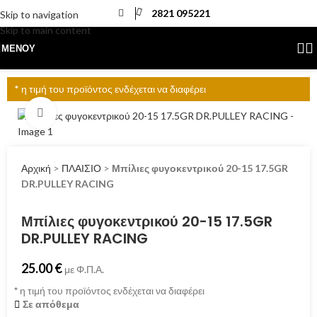
2821 095221
Skip to navigation
Skip to main content
ΜΕΝΟΎ
* η τιμή του προϊόντος ενδέχεται να διαφέρει
Click to enlarge
Αρχική
>
ΠΛΑΙΣΙΟ
>
Μπίλιες φυγοκεντρικού 20-15 17.5GR
DR.PULLEY RACING
Μπίλιες φυγοκεντρικού 20-15 17.5GR
DR.PULLEY RACING
25.00
€
με Φ.Π.Α.
*
η τιμή του προϊόντος ενδέχεται να διαφέρει
Σε απόθεμα