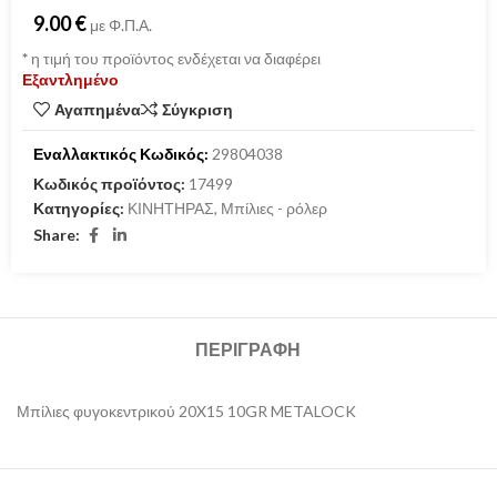
9.00
€
με Φ.Π.Α.
*
η τιμή του προϊόντος ενδέχεται να διαφέρει
Εξαντλημένο
Αγαπημένα
Σύγκριση
Εναλλακτικός Κωδικός:
29804038
Κωδικός προϊόντος:
17499
Κατηγορίες:
ΚΙΝΗΤΗΡΑΣ
,
Μπίλιες - ρόλερ
Share:
ΠΕΡΙΓΡΑΦΉ
Μπίλιες φυγοκεντρικού 20X15 10GR METALOCK