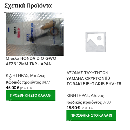
Σχετικά Προϊόντα
Μπιέλα HONDA DIO GWO
AF28 12MM TKR JAPAN
ΑΞΟΝΑΣ ΤΑΧΥΤΗΤΩΝ
ΚΙΝΗΤΗΡΑΣ
,
Μπιέλες
YAMAHA CRYPTON110
Κωδικός προϊόντος
8477
TOBAKI 515-TGR15 5HV-E8
45.00
€
με Φ.Π.Α.
ΚΙΝΗΤΗΡΑΣ
,
Άξονας
ΠΡΟΣΘΉΚΗ ΣΤΟ ΚΑΛΆΘΙ
Κωδικός προϊόντος
8700
κ
15.90
€
με Φ.Π.Α.
ΠΡΟΣΘΉΚΗ ΣΤΟ ΚΑΛΆΘΙ
Κ
Κ