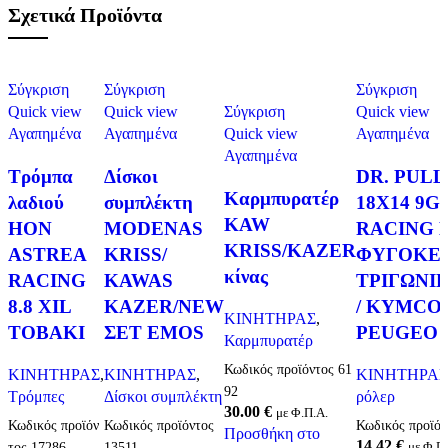
Σχετικά Προϊόντα
Σύγκριση
Σύγκριση
Σύγκριση
Quick view
Quick view
Σύγκριση
Quick view
Αγαπημένα
Αγαπημένα
Quick view
Αγαπημένα
Αγαπημένα
Τρόμπα
Δίσκοι
DR. PUL
Καρμπυρατέρ
λαδιού
συμπλέκτη
18X14 9G
KAW
HON
MODENAS
RACING 
KRISS/KAZER
ASTREA
KRISS/
ΦΥΓΟΚΕ
κίνας
RACING
KAWAS
ΤΡΙΓΩΝΙ
8.8 XIL
KAZER/NEW
/ KYMCO 
ΚΙΝΗΤΗΡΑΣ
,
TOBAKI
ΣΕΤ EMOS
PEUGEO 
Καρμπυρατέρ
Κωδικός προϊόντος
61
ΚΙΝΗΤΗΡΑΣ
,
ΚΙΝΗΤΗΡΑΣ
,
ΚΙΝΗΤΗΡΑΣ
92
Τρόμπες
Δίσκοι συμπλέκτη
ρόλερ
30.00
€
με Φ.Π.Α.
Κωδικός προϊόν
Κωδικός προϊόντος
Κωδικός προϊό
Προσθήκη στο
14.42
€
τος
17286
13511
με Φ.Π