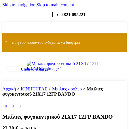
Skip to navigation
Skip to main content
2821 095221
ΜΕΝΟΎ
* η τιμή του προϊόντος ενδέχεται να διαφέρει
Click to enlarge
Αρχική
>
ΚΙΝΗΤΗΡΑΣ
>
Μπίλιες - ρόλερ
>
Μπίλιες
φυγοκεντρικού 21Χ17 12ΓΡ BANDO
Μπίλιες φυγοκεντρικού 21Χ17 12ΓΡ BANDO
22.30
€
με Φ.Π.Α.