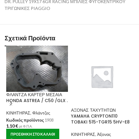
DR. PULLEY 19X17 6GR RACING ΜΠΙΛΙΕΣ ΦΥΓΟΚΕΝΤΡΙΚΟΥ
ΤΡΙΓΩΝΙΚΕΣ PIAGGIO
Σχετικά Προϊόντα
ΦΛΑΝΤΖΑ ΚΑΡΤΕΡ ΜΕΣΑΙΑ
HONDA ASTREA / C50 /GLX .
ΑΞΟΝΑΣ ΤΑΧΥΤΗΤΩΝ
Μ
ΚΙΝΗΤΗΡΑΣ
,
Φλάντζες
YAMAHA CRYPTON110
P
Κωδικός προϊόντος
1908
TOBAKI 515-TGR15 5HV-E8
R
1.10
€
με Φ.Π.Α.
ΚΙΝΗΤΗΡΑΣ
,
Άξονας
Κ
ΠΡΟΣΘΉΚΗ ΣΤΟ ΚΑΛΆΘΙ