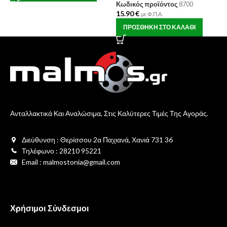
Κωδικός προϊόντος
8700
Κ
15.90
€
2
με Φ.Π.Α.
ΠΡΟΣΘΉΚΗ ΣΤΟ ΚΑΛΆΘΙ
Ανταλλακτικά Και Αναλώσιμα, Στις Καλύτερες Τιμές Της Αγοράς.
Διεύθυνση : Θερίσσου 2α Παχιανά, Χανιά 731 36
Τηλέφωνο : 28210 95221
Email : malmostonia@gmail.com
Χρήσιμοι Σύνδεσμοι