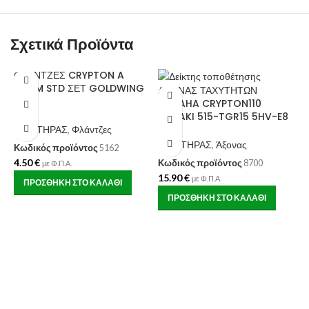
Σχετικά Προϊόντα
ΦΛΑΝΤΖΕΣ CRYPTON A
49MM STD ΣΕΤ GOLDWING
ΑΞΟΝΑΣ ΤΑΧΥΤΗΤΩΝ
ΤΑΥΛ
YAMAHA CRYPTON110
TOBAKI 515-TGR15 5HV-E8
ΚΙΝΗΤΗΡΑΣ
,
Φλάντζες
ΚΙΝΗΤΗΡΑΣ
,
Άξονας
Κωδικός προϊόντος
5162
4.50
€
Κωδικός προϊόντος
8700
με Φ.Π.Α.
Δ
15.90
€
με Φ.Π.Α.
ΠΡΟΣΘΉΚΗ ΣΤΟ ΚΑΛΆΘΙ
K
ΠΡΟΣΘΉΚΗ ΣΤΟ ΚΑΛΆΘΙ
Σ
Κ
Κ
1