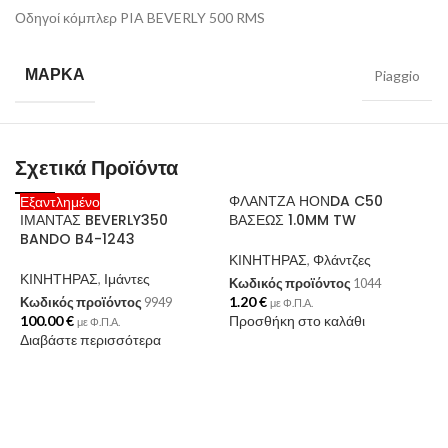
Οδηγοί κόμπλερ PIA BEVERLY 500 RMS
ΜΆΡΚΑ
Piaggio
Σχετικά Προϊόντα
ΦΛΑΝΤΖΑ ΗΟΝDA C50
Εξαντλημένο
ΙΜΑΝΤΑΣ BEVERLY350
ΒΑΣΕΩΣ 1.0MM TW
BANDO B4-1243
ΚΙΝΗΤΗΡΑΣ
,
Φλάντζες
ΚΙΝΗΤΗΡΑΣ
,
Ιμάντες
Κωδικός προϊόντος
1044
1.20
€
Κωδικός προϊόντος
9949
με Φ.Π.Α.
100.00
€
Προσθήκη στο καλάθι
με Φ.Π.Α.
Διαβάστε περισσότερα
Λ
Χ