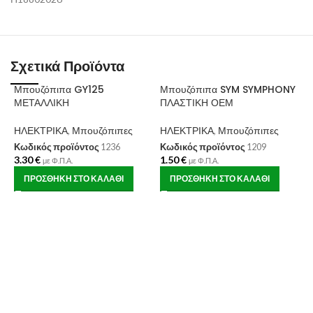
Σχετικά Προϊόντα
Μπουζόπιπα GY125
Μπουζόπιπα SYM SYMPHONY
ΜΕΤΑΛΛΙΚΗ
ΠΛΑΣΤΙΚΗ ΟΕΜ
ΗΛΕΚΤΡΙΚΑ
,
Μπουζόπιπες
ΗΛΕΚΤΡΙΚΑ
,
Μπουζόπιπες
Κωδικός προϊόντος
1236
Κωδικός προϊόντος
1209
3.30
€
1.50
€
με Φ.Π.Α.
με Φ.Π.Α.
ΠΡΟΣΘΉΚΗ ΣΤΟ ΚΑΛΆΘΙ
ΠΡΟΣΘΉΚΗ ΣΤΟ ΚΑΛΆΘΙ
Μ
I
Η
Κ
8