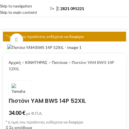
Skip to navigation
2821 095221
Skip to main content
ΜΕΝΟΎ
* η τιμή του προϊόντος ενδέχεται να διαφέρει
Click to enlarge
Αρχική
>
ΚΙΝΗΤΗΡΑΣ
>
Πιστόνια
>
Πιστόνι YAM BWS 14P
52XIL
Πιστόνι YAM BWS 14P 52XIL
34.00
€
με Φ.Π.Α.
*
η τιμή του προϊόντος ενδέχεται να διαφέρει
Σε απόθεμα