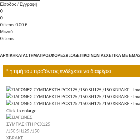
Είσοδος / Εγγραφή
0
0
0
items
0.00
€
Μενού
0
items
Κατηγορίες
ΑΡΧΙΚΉ
ΚΑΤΆΣΤΗΜΑ
ΠΡΟΣΦΟΡΈΣ
BLOG
ΕΠΙΚΟΙΝΩΝΊΑ
ΣΧΕΤΙΚΆ ΜΕ ΕΜΆ
* η τιμή του προϊόντος ενδέχεται να διαφέρει
Click to enlarge