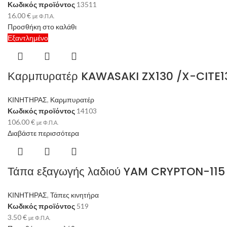
Κωδικός προϊόντος
13511
16.00
€
με Φ.Π.Α.
Προσθήκη στο καλάθι
Εξαντλημένο
Καρμπυρατέρ KAWASAKI ZX130 /X-CITE1
ΚΙΝΗΤΗΡΑΣ
,
Καρμπυρατέρ
Κωδικός προϊόντος
14103
106.00
€
με Φ.Π.Α.
Διαβάστε περισσότερα
Τάπα εξαγωγής λαδιού YAM CRYPTON-115 
ΚΙΝΗΤΗΡΑΣ
,
Τάπες κινητήρα
Κωδικός προϊόντος
519
3.50
€
με Φ.Π.Α.