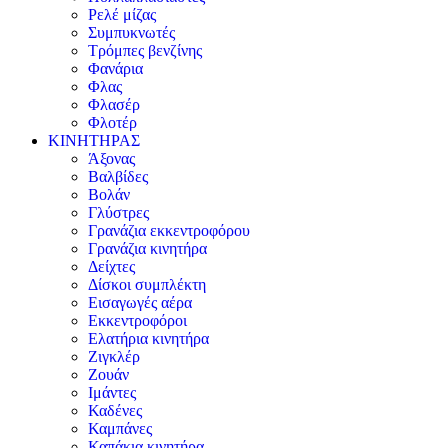
Ρελέ μίζας
Συμπυκνωτές
Τρόμπες βενζίνης
Φανάρια
Φλας
Φλασέρ
Φλοτέρ
ΚΙΝΗΤΗΡΑΣ
Άξονας
Βαλβίδες
Βολάν
Γλύστρες
Γρανάζια εκκεντροφόρου
Γρανάζια κινητήρα
Δείχτες
Δίσκοι συμπλέκτη
Εισαγωγές αέρα
Εκκεντροφόροι
Ελατήρια κινητήρα
Ζιγκλέρ
Ζουάν
Ιμάντες
Καδένες
Καμπάνες
Καπάκια κινητήρα