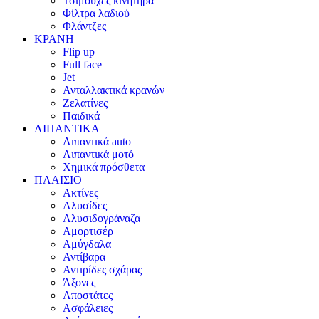
Τσιμούχες κινητήρα
Φίλτρα λαδιού
Φλάντζες
ΚΡΑΝΗ
Flip up
Full face
Jet
Ανταλλακτικά κρανών
Ζελατίνες
Παιδικά
ΛΙΠΑΝΤΙΚΑ
Λιπαντικά auto
Λιπαντικά μοτό
Χημικά πρόσθετα
ΠΛΑΙΣΙΟ
Ακτίνες
Αλυσίδες
Αλυσιδογράναζα
Αμορτισέρ
Αμύγδαλα
Αντίβαρα
Αντιρίδες σχάρας
Άξονες
Αποστάτες
Ασφάλειες