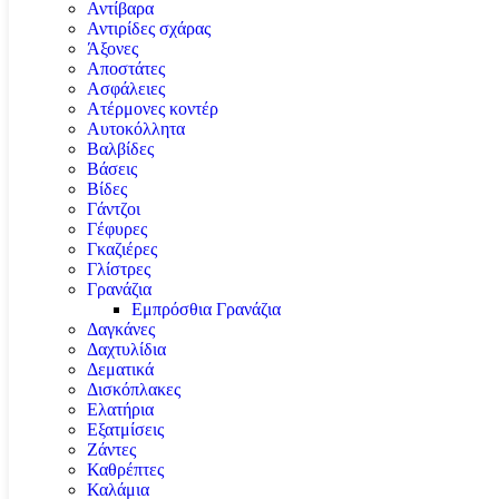
Αντίβαρα
Αντιρίδες σχάρας
Άξονες
Αποστάτες
Ασφάλειες
Ατέρμονες κοντέρ
Αυτοκόλλητα
Βαλβίδες
Βάσεις
Βίδες
Γάντζοι
Γέφυρες
Γκαζιέρες
Γλίστρες
Γρανάζια
Εμπρόσθια Γρανάζια
Δαγκάνες
Δαχτυλίδια
Δεματικά
Δισκόπλακες
Ελατήρια
Εξατμίσεις
Ζάντες
Καθρέπτες
Καλάμια