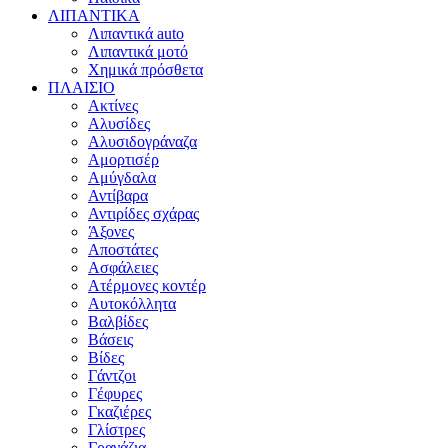
ΛΙΠΑΝΤΙΚΑ
Λιπαντικά auto
Λιπαντικά μοτό
Χημικά πρόσθετα
ΠΛΑΙΣΙΟ
Ακτίνες
Αλυσίδες
Αλυσιδογράναζα
Αμορτισέρ
Αμύγδαλα
Αντίβαρα
Αντιρίδες σχάρας
Άξονες
Αποστάτες
Ασφάλειες
Ατέρμονες κοντέρ
Αυτοκόλλητα
Βαλβίδες
Βάσεις
Βίδες
Γάντζοι
Γέφυρες
Γκαζιέρες
Γλίστρες
Γρανάζια