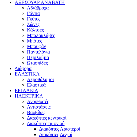
ΑΞΕΣΟΥΑΡ ΑΝΑΒΑΤΗ
Αδιάβροχα
Γάντια
Γκέτες
Ζώνες
Κάλτσες
Μπαλακλάβες
Μπότες
Μπουφάν
Παντελόνια
Περιλαίμια
Ωτασπίδες
Διάφορα
ΕΛΑΣΤΙΚΑ
Αεροθάλαμοι
Ελαστικά
ΕΡΓΑΛΕΙΑ
ΗΛΕΚΤΡΙΚΑ
Ανορθωτές
Αντιστάσεις
Βαλβίδες
Διακόπτες κεντρικοί
Διακόπτες τιμονιού
Διακόπτες Αριστεροί
Διακόπτες Δεξιοί