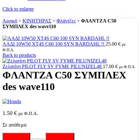
Click to enlarge
Αρχική
>
ΚΙΝΗΤΗΡΑΣ
>
Φλάντζες
>
ΦΛΑΝΤΖΑ C50
ΣΥΜΠΛΕΧ des wave110
ΛΑΔΙ 10W50 XT4S C60 100 SYN BARDAHL !!
25.00
€
με
Φ.Π.Α.
Back to products
Ζελατίνη PILOT FLY SV FYME PILUNIZEL48
17.00
€
με Φ.Π.Α.
ΦΛΑΝΤΖΑ C50 ΣΥΜΠΛΕΧ
des wave110
1.50
€
με Φ.Π.Α.
Σε απόθεμα
ΦΛΑΝΤΖΑ