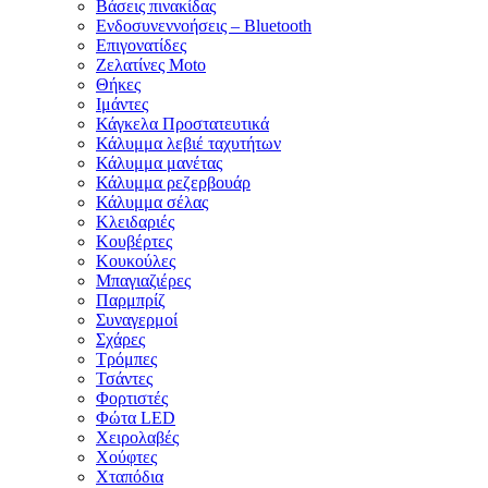
Βάσεις πινακίδας
Ενδοσυνεννοήσεις – Bluetooth
Επιγονατίδες
Ζελατίνες Moto
Θήκες
Ιμάντες
Κάγκελα Προστατευτικά
Κάλυμμα λεβιέ ταχυτήτων
Κάλυμμα μανέτας
Κάλυμμα ρεζερβουάρ
Κάλυμμα σέλας
Κλειδαριές
Κουβέρτες
Κουκούλες
Μπαγιαζιέρες
Παρμπρίζ
Συναγερμοί
Σχάρες
Τρόμπες
Τσάντες
Φορτιστές
Φώτα LED
Χειρολαβές
Χούφτες
Χταπόδια