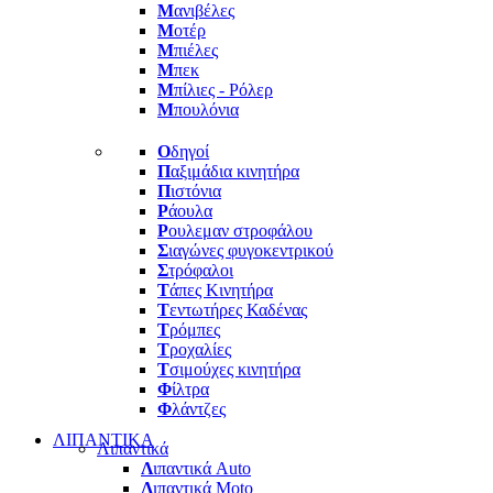
Μ
ανιβέλες
Μ
οτέρ
Μ
πιέλες
Μ
πεκ
Μ
πίλιες - Ρόλερ
Μ
πουλόνια
Ο
δηγοί
Π
αξιμάδια κινητήρα
Π
ιστόνια
Ρ
άουλα
Ρ
ουλεμαν στροφάλου
Σ
ιαγώνες φυγοκεντρικού
Σ
τρόφαλοι
Τ
άπες Κινητήρα
Τ
εντωτήρες Καδένας
Τ
ρόμπες
Τ
ροχαλίες
Τ
σιμούχες κινητήρα
Φ
ίλτρα
Φ
λάντζες
ΛΙΠΑΝΤΙΚΑ
Λιπαντικά
Λ
ιπαντικά Auto
Λ
ιπαντικά Moto