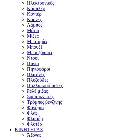
Ηλεκτρονικές
Κόμπλερ
Κοντέρ
Κόρνες
Λάμπες
Μάτια
Μίζες
Μπαταρίες
Μπουζί
Μπουζόπιπες
Ντουί
Πηνία
Πηνιοφόροι
Πλατίνες
Πλεξούδες
Πολλαπλασιαστές
Ρελέ μίζας
Συμπυκνωτές
Τρόμπες βενζίνης
Φανάρια
Φλας
Φλασέρ
Φλοτέρ
ΚΙΝΗΤΗΡΑΣ
Άξονας