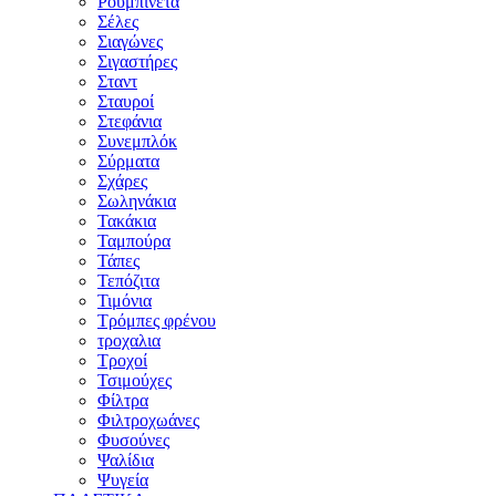
Ρουμπινέτα
Σέλες
Σιαγώνες
Σιγαστήρες
Σταντ
Σταυροί
Στεφάνια
Συνεμπλόκ
Σύρματα
Σχάρες
Σωληνάκια
Τακάκια
Ταμπούρα
Τάπες
Τεπόζιτα
Τιμόνια
Τρόμπες φρένου
τροχαλια
Τροχοί
Τσιμούχες
Φίλτρα
Φιλτροχωάνες
Φυσούνες
Ψαλίδια
Ψυγεία