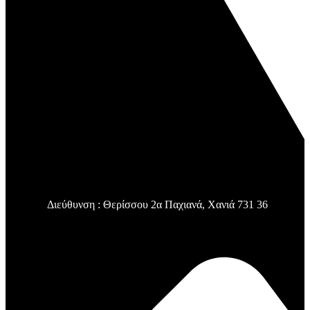
Διεύθυνση : Θερίσσου 2α Παχιανά, Χανιά 731 36