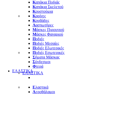
Κ
απάκια Ποδιάς
Κ
απάκια Σκελετού
Κ
ουστούμια
Κ
αρίνες
Κ
ουβάδες
Λ
ασπωτήρες
Μ
άσκες Πιρουνιού
Μ
άσκες Φαναριού
Π
οδιές
Π
οδιές Μεσαίες
Π
οδιές Εξωτερικές
Π
οδιές Εσωτερικές
Σ
ήματα Μάσκας
Σ
ύνδεσμοι
Φ
τερά
ΕΛΑΣΤΙΚΑ
ΕΛΑΣΤΙΚΑ
Ε
λαστικά
Α
εροθάλαμοι