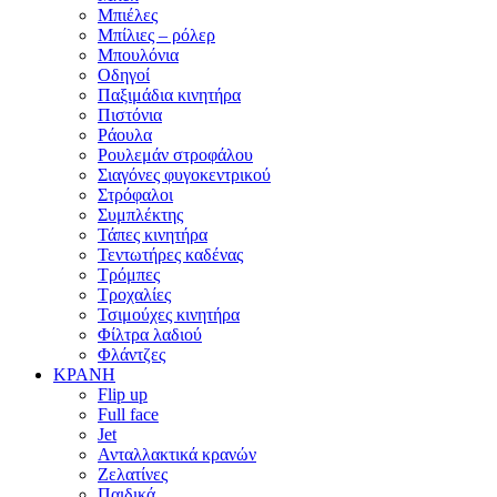
Μπιέλες
Μπίλιες – ρόλερ
Μπουλόνια
Οδηγοί
Παξιμάδια κινητήρα
Πιστόνια
Ράουλα
Ρουλεμάν στροφάλου
Σιαγόνες φυγοκεντρικού
Στρόφαλοι
Συμπλέκτης
Τάπες κινητήρα
Τεντωτήρες καδένας
Τρόμπες
Τροχαλίες
Τσιμούχες κινητήρα
Φίλτρα λαδιού
Φλάντζες
ΚΡΑΝΗ
Flip up
Full face
Jet
Ανταλλακτικά κρανών
Ζελατίνες
Παιδικά