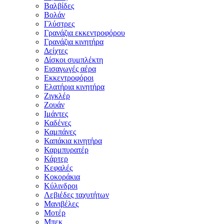
Βαλβίδες
Βολάν
Γλύστρες
Γρανάζια εκκεντροφόρου
Γρανάζια κινητήρα
Δείχτες
Δίσκοι συμπλέκτη
Εισαγωγές αέρα
Εκκεντροφόροι
Ελατήρια κινητήρα
Ζιγκλέρ
Ζουάν
Ιμάντες
Καδένες
Καμπάνες
Καπάκια κινητήρα
Καρμπυρατέρ
Κάρτερ
Κεφαλές
Κοκοράκια
Κύλινδροι
Λεβιέδες ταχυτήτων
Μανιβέλες
Μοτέρ
Μπεκ