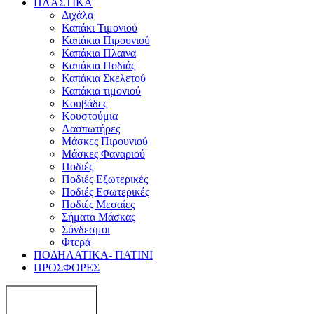
ΠΛΑΣΤΙΚΑ
Διχάλα
Καπάκι Τιμονιού
Καπάκια Πιρουνιού
Καπάκια Πλαϊνα
Καπάκια Ποδιάς
Καπάκια Σκελετού
Καπάκια τιμονιού
Κουβάδες
Κουστούμια
Λασπωτήρες
Μάσκες Πιρουνιού
Μάσκες Φαναριού
Ποδιές
Ποδιές Εξωτερικές
Ποδιές Εσωτερικές
Ποδιές Μεσαίες
Σήματα Μάσκας
Σύνδεσμοι
Φτερά
ΠΟΔΗΛΑΤΙΚΑ- ΠΑΤΙΝΙ
ΠΡΟΣΦΟΡΕΣ
Search