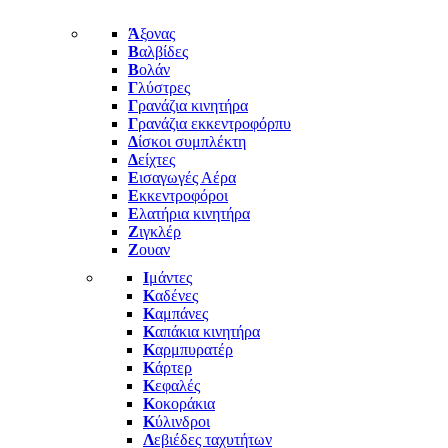
Ά
ξονας
Β
αλβίδες
Β
ολάν
Γ
λύστρες
Γ
ρανάζια κινητήρα
Γ
ρανάζια εκκεντροφόρπυ
Δ
ίσκοι συμπλέκτη
Δ
είχτες
Ε
ισαγωγές Αέρα
Ε
κκεντροφόροι
Ε
λατήρια κινητήρα
Ζ
ιγκλέρ
Ζ
ουαν
Ι
μάντες
Κ
αδένες
Κ
αμπάνες
Κ
απάκια κινητήρα
Κ
αρμπυρατέρ
Κ
άρτερ
Κ
εφαλές
Κ
οκοράκια
Κ
ύλινδροι
Λ
εβιέδες ταχυτήτων