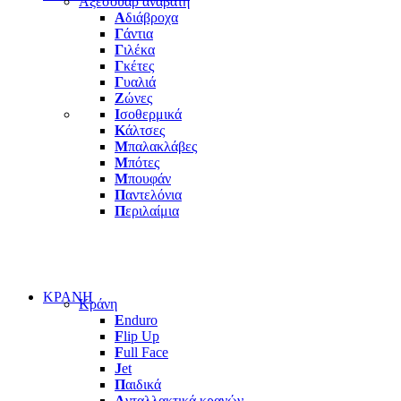
Αξεσουαρ αναβατη
Α
διάβροχα
Γ
άντια
Γ
ιλέκα
Γ
κέτες
Γ
υαλιά
Ζ
ώνες
Ι
σοθερμικά
Κ
άλτσες
Μ
παλακλάβες
Μ
πότες
Μ
πουφάν
Π
αντελόνια
Π
εριλαίμια
ΚΡΑΝΗ
Κράνη
E
nduro
F
lip Up
F
ull Face
J
et
Π
αιδικά
Α
νταλλακτικά κρανών