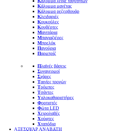
Κ
άλυμμα λεβιέ ταχυτήτων
Κ
άλυμμα μανέτας
Κ
άλυμμα ρεζερβουάρ
Κ
λειδαριές
Κ
ουκούλες
Κ
ουβέρτες
Μ
ανιτάρια
Μ
παγιαζιέρες
Μ
πρελόκ
Π
αγούρια
Π
αρμπρίζ
Π
λαϊνές βάσεις
Σ
υναγερμοί
Σ
χάρες
Τ
αινίες τροχών
Τ
ρόμπες
Τ
σάντες
Υ
αλοκαθαριστήρες
Φ
ορτιστές
Φ
ώτα LED
Χ
ειρολαβές
Χ
ούφτες
Χ
ταπόδια
ΑΞΕΣΟΥΑΡ ΑΝΑΒΑΤΗ