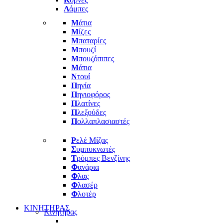
Λ
άμπες
Μ
άτια
Μ
ίζες
Μ
παταρίες
Μ
πουζί
Μ
πουζόπιπες
Μ
άτια
Ν
τουί
Π
ηνία
Π
ηνιοφόρος
Π
λατίνες
Π
λεξούδες
Π
ολλαπλασιαστές
Ρ
ελέ Μίζας
Σ
υμπυκνωτές
Τ
ρόμπες Βενζίνης
Φ
ανάρια
Φ
λας
Φ
λασέρ
Φ
λοτέρ
ΚΙΝΗΤΗΡΑΣ
Κινητήρας