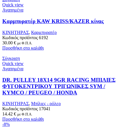
Quick view
Αγαπημένα
Καρμπυρατέρ KAW KRISS/KAZER κίνας
ΚΙΝΗΤΗΡΑΣ
,
Καρμπυρατέρ
Κωδικός προϊόντος
6192
30.00
€
με Φ.Π.Α.
Προσθήκη στο καλάθι
Σύγκριση
Quick view
Αγαπημένα
DR. PULLEY 18X14 9GR RACING ΜΠΙΛΙΕΣ
ΦΥΓΟΚΕΝΤΡΙΚΟΥ ΤΡΙΓΩΝΙΚΕΣ SYM /
KYMCO / PEUGEO / HONDA
ΚΙΝΗΤΗΡΑΣ
,
Μπίλιες - ρόλερ
Κωδικός προϊόντος
17041
14.42
€
με Φ.Π.Α.
Προσθήκη στο καλάθι
-8%