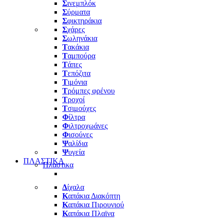
Σ
ινεμπλόκ
Σ
ύρματα
Σ
φικτηράκια
Σ
χάρες
Σ
ωληνάκια
Τ
ακάκια
Τ
αμπούρα
Τ
άπες
Τ
επόζιτα
Τ
ιμόνια
Τ
ρόμπες φρένου
Τ
ροχοί
Τ
σιμούχες
Φ
ίλτρα
Φ
ιλτροχωάνες
Φ
ισούνες
Ψ
αλίδια
Ψ
υγεία
ΠΛΑΣΤΙΚΑ
Πλαστικα
Δ
ίχαλα
Κ
απάκια Διακόπτη
Κ
απάκια Πιρουνιού
Κ
απάκια Πλαϊνα