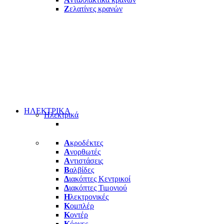
Ζ
ελατίνες κρανών
ΗΛΕΚΤΡΙΚΑ
Ηλεκτρικά
Α
κροδέκτες
Α
νορθωτές
Α
ντιστάσεις
Β
αλβίδες
Δ
ιακόπτες Κεντρικοί
Δ
ιακόπτες Τιμονιού
Η
λεκτρονικές
Κ
ομπλέρ
Κ
οντέρ
Κ
όρνες