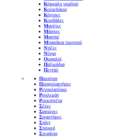
Κ
όκκαλο γκαζιού
Κ
ολιεδάκια
Κ
όντρες
Κ
ουβάδες
Μ
ανέτες
Μ
άσκες
Μ
ασπιέ
Μ
παράκια τιμονιού
Ν
τίζες
Ν
ύχια
Ο
μφαλοί
Π
αξιμάδια
Π
εντάλ
Π
ιρούνια
Π
ροφυλακτήρες
Ρ
εγουλατόροι
Ρ
ουλεμάν
Ρ
ουμπινέτα
Σ
έλες
Σ
ιαγώνες
Σ
ιγαστήρες
Σ
τάντ
Σ
ταυροί
Σ
τεφάνια