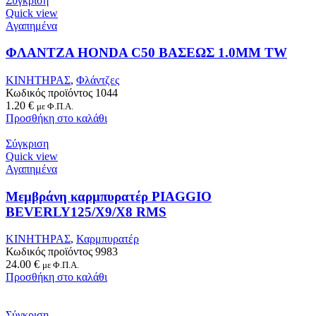
Σύγκριση
Quick view
Αγαπημένα
ΦΛΑΝΤΖΑ ΗΟΝDA C50 ΒΑΣΕΩΣ 1.0MM TW
ΚΙΝΗΤΗΡΑΣ
,
Φλάντζες
Κωδικός προϊόντος
1044
1.20
€
με Φ.Π.Α.
Προσθήκη στο καλάθι
Σύγκριση
Quick view
Αγαπημένα
Μεμβράνη καρμπυρατέρ PIAGGIO
BEVERLY125/X9/X8 RMS
ΚΙΝΗΤΗΡΑΣ
,
Καρμπυρατέρ
Κωδικός προϊόντος
9983
24.00
€
με Φ.Π.Α.
Προσθήκη στο καλάθι
Σύγκριση