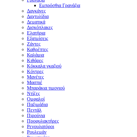
Εμπρόσθια Γρανάζια
Δαγκάνες
Δαχτυλίδια
Δεματικά
Δισκόπλακες
Ελατήρια
Εξατμίσεις
Ζάντες
Καθρέπτες
Καλάμια
Κιθάρες
Κόκκαλα γκαζιού
Κόντρες
Μανέτες
Μασπιέ
Μπαράκια τιμονιού
Ντίζες
Ομφαλοί
Παξιμάδια
Πεντάλ
Πιρούνια
Προφυλακτήρες
Ρεγουλατόροι
Ρουλεμάν