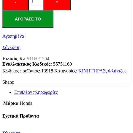
C50
ΣΥΜΠΛΕΧ
des
wave110
ΑΓΌΡΑΣΕ ΤΟ
ποσότητα
Αγαπημένα
Σύγκριση
Ειδικός Κ.:
S1160/1504
Εναλλακτικός Κωδικός:
55751160
Κωδικός προϊόντος:
13918
Κατηγορίες:
ΚΙΝΗΤΗΡΑΣ
,
Φλάντζες
Share:
Επιπλέον πληροφορίες
Μάρκα
Honda
Σχετικά Προϊόντα