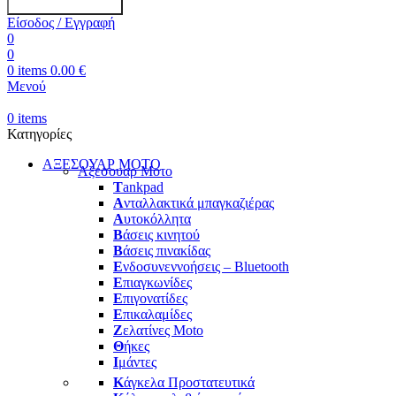
Είσοδος / Εγγραφή
0
0
0
items
0.00
€
Μενού
0
items
Κατηγορίες
ΑΞΕΣΟΥΑΡ ΜΟΤΟ
Αξεσουαρ Μοτο
T
ankpad
Α
νταλλακτικά μπαγκαζιέρας
Α
υτοκόλλητα
Β
άσεις κινητού
Β
άσεις πινακίδας
Ε
νδοσυνεννοήσεις – Bluetooth
Ε
πιαγκωνίδες
Ε
πιγονατίδες
Ε
πικαλαμίδες
Ζ
ελατίνες Moto
Θ
ήκες
Ι
μάντες
Κ
άγκελα Προστατευτικά