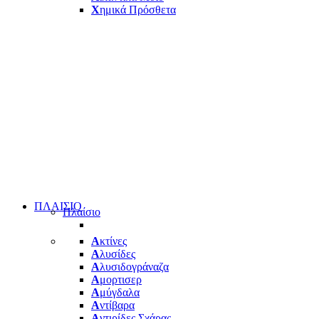
Χ
ημικά Πρόσθετα
ΠΛΑΙΣΙΟ
Πλαίσιο
Α
κτίνες
Α
λυσίδες
Α
λυσιδογράναζα
Α
μορτισερ
Α
μύγδαλα
Α
ντίβαρα
Α
ντιρίδες Σχάρας