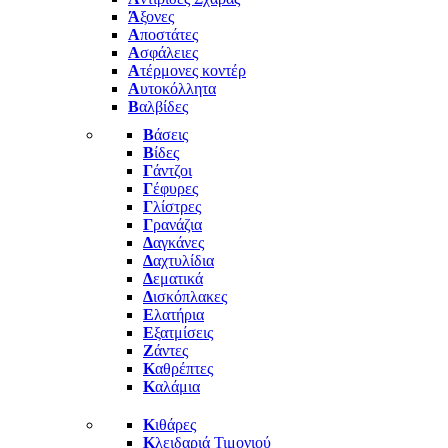
Ά
ξονες
Α
ποστάτες
Α
σφάλειες
Α
τέρμονες κοντέρ
Α
υτοκόλλητα
Β
αλβίδες
Β
άσεις
Β
ίδες
Γ
άντζοι
Γ
έφυρες
Γ
λίστρες
Γ
ρανάζια
Δ
αγκάνες
Δ
αχτυλίδια
Δ
εματικά
Δ
ισκόπλακες
Ε
λατήρια
Ε
ξατμίσεις
Ζ
άντες
Κ
αθρέπτες
Κ
αλάμια
Κ
ιθάρες
Κ
λειδαριά Τιμονιού