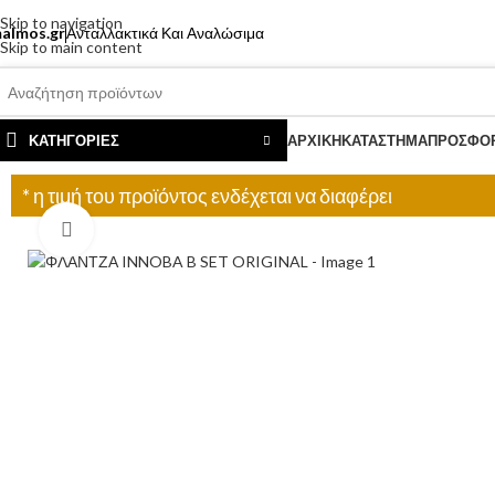
Skip to navigation
almos.gr
Ανταλλακτικά Και Αναλώσιμα
Skip to main content
ΑΤΗΓΟΡΙΕΣ
ΚΑΤΗΓΟΡΊΕΣ
ΑΡΧΙΚΉ
ΚΑΤΆΣΤΗΜΑ
ΠΡΟΣΦΟ
* η τιμή του προϊόντος ενδέχεται να διαφέρει
Click to enlarge