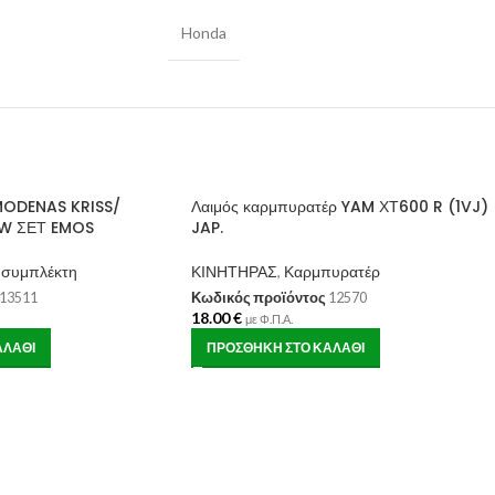
Honda
 MODENAS KRISS/
Λαιμός καρμπυρατέρ YAM ΧΤ600 R (1VJ)
W ΣΕΤ EMOS
JAP.
ι συμπλέκτη
ΚΙΝΗΤΗΡΑΣ
,
Καρμπυρατέρ
13511
Κωδικός προϊόντος
12570
18.00
€
με Φ.Π.Α.
ΑΛΆΘΙ
ΠΡΟΣΘΉΚΗ ΣΤΟ ΚΑΛΆΘΙ