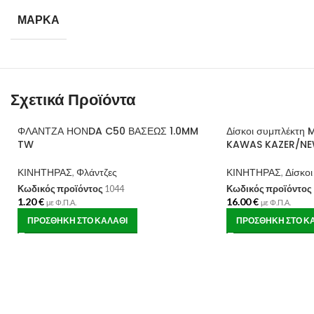
ΜΆΡΚΑ
Σχετικά Προϊόντα
ΦΛΑΝΤΖΑ ΗΟΝDA C50 ΒΑΣΕΩΣ 1.0MM
Δίσκοι συμπλέκτη
TW
KAWAS KAZER/NE
ΚΙΝΗΤΗΡΑΣ
,
Φλάντζες
ΚΙΝΗΤΗΡΑΣ
,
Δίσκο
Κωδικός προϊόντος
1044
Κωδικός προϊόντος
1.20
€
16.00
€
με Φ.Π.Α.
με Φ.Π.Α.
ΠΡΟΣΘΉΚΗ ΣΤΟ ΚΑΛΆΘΙ
ΠΡΟΣΘΉΚΗ ΣΤΟ Κ