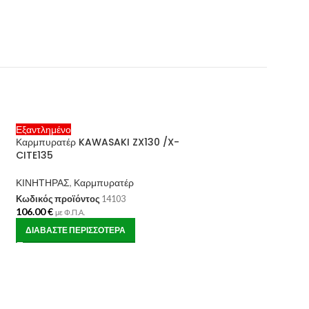
Εξαντλημένο
Καρμπυρατέρ KAWASAKI ZX130 /X-
CITE135
ΚΙΝΗΤΗΡΑΣ
,
Καρμπυρατέρ
Κωδικός προϊόντος
14103
106.00
€
με Φ.Π.Α.
ΔΙΑΒΆΣΤΕ ΠΕΡΙΣΣΌΤΕΡΑ
Μεμβράνη καρμπυ
JAPAN κομπλέ T
ΚΙΝΗΤΗΡΑΣ
,
Καρμπ
Κωδικός προϊόντος