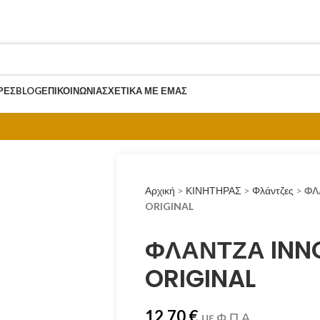
ΡΈΣ
BLOG
ΕΠΙΚΟΙΝΩΝΊΑ
ΣΧΕΤΙΚΆ ΜΕ ΕΜΆΣ
Αρχική
>
ΚΙΝΗΤΗΡΑΣ
>
Φλάντζες
>
ΦΛ
ORIGINAL
ΦΛΑΝΤΖΑ INNO
ORIGINAL
12.70
€
με Φ.Π.Α.