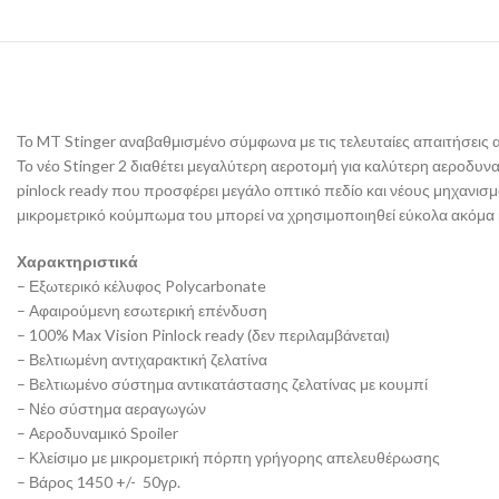
Το MT Stinger αναβαθμισμένο σύμφωνα με τις τελευταίες απαιτήσεις 
Το νέο Stinger 2 διαθέτει μεγαλύτερη αεροτομή για καλύτερη αεροδυναμ
pinlock ready που προσφέρει μεγάλο οπτικό πεδίο και νέους μηχανισ
μικρομετρικό κούμπωμα του μπορεί να χρησιμοποιηθεί εύκολα ακόμα κ
Χαρακτηριστικά
– Εξωτερικό κέλυφος Polycarbonate
– Αφαιρούμενη εσωτερική επένδυση
– 100% Max Vision Pinlock ready (δεν περιλαμβάνεται)
– Βελτιωμένη αντιχαρακτική ζελατίνα
– Βελτιωμένο σύστημα αντικατάστασης ζελατίνας με κουμπί
– Νέο σύστημα αεραγωγών
– Αεροδυναμικό Spoiler
– Κλείσιμο με μικρομετρική πόρπη γρήγορης απελευθέρωσης
– Βάρος 1450 +/- 50γρ.