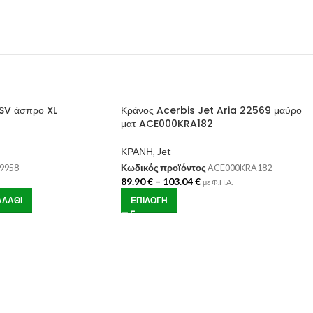
 SV άσπρο XL
Κράνος Acerbis Jet Aria 22569 μαύρο
ματ ACE000KRA182
ΚΡΑΝΗ
,
Jet
9958
Κωδικός προϊόντος
ACE000KRA182
89.90
€
–
103.04
€
με Φ.Π.Α.
ΑΛΆΘΙ
ΕΠΙΛΟΓΉ