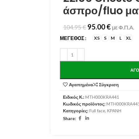
άσπρο/fluo μα
95.00
€
104.95
€
με Φ.Π.Α.
ΜΈΓΕΘΟΣ
XS
S
M
L
XL
ΑΓΌ
Αγαπημένα
Σύγκριση
Ειδικός Κ.:
MTH000KRA441
Κωδικός προϊόντος:
MTH000KRA44
Κατηγορίες:
Full face
,
ΚΡΑΝΗ
Share: