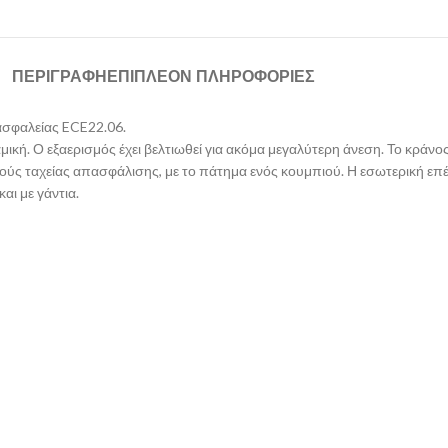
ΠΕΡΙΓΡΑΦΉ
ΕΠΙΠΛΈΟΝ ΠΛΗΡΟΦΟΡΊΕΣ
ασφαλείας ECE22.06.
ική. Ο εξαερισμός έχει βελτιωθεί για ακόμα μεγαλύτερη άνεση. Το κράνος
μούς ταχείας απασφάλισης, με το πάτημα ενός κουμπιού. Η εσωτερική επέ
αι με γάντια.