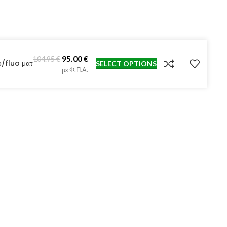
95.00
€
104.95
€
/fluo ματ
SELECT OPTIONS
με Φ.Π.Α.