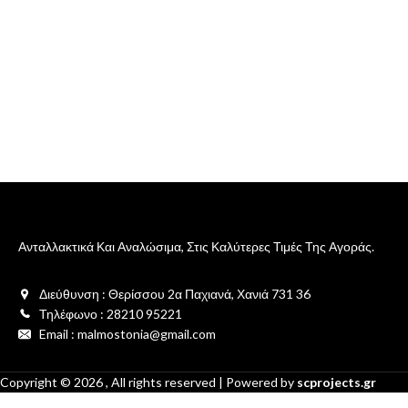
Ανταλλακτικά Και Αναλώσιμα, Στις Καλύτερες Τιμές Της Αγοράς.
Διεύθυνση : Θερίσσου 2α Παχιανά, Χανιά 731 36
Τηλέφωνο : 28210 95221
Email : malmostonia@gmail.com
Copyright ©
2026
, All rights reserved | Powered by
scprojects.gr