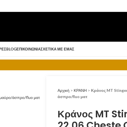
ΡΈΣ
BLOG
ΕΠΙΚΟΙΝΩΝΊΑ
ΣΧΕΤΙΚΆ ΜΕ ΕΜΆΣ
Αρχική
>
ΚΡΑΝΗ
>
Κράνος MT Stinger
άσπρο/fluo ματ
Κράνος MT Sti
22.06 Cheste 