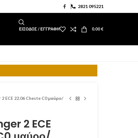
2821 095221
ΕΊΣΟΔΟΣ / ΕΓΓΡΑΦΉ
0.00
€
 2 ECE 22.06 Cheste C0 μαύρο/
nger 2 ECE
C0 μαύρο/