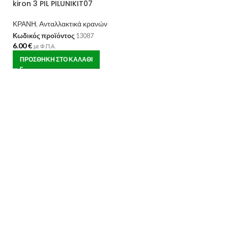
kiron 3 PIL PILUNIKIT07
ΚΡΑΝΗ
,
Ανταλλακτικά κρανών
Κωδικός προϊόντος
13087
6.00
€
με Φ.Π.Α.
ΠΡΟΣΘΉΚΗ ΣΤΟ ΚΑΛΆΘΙ