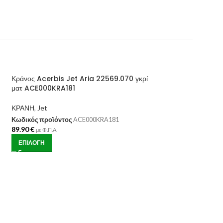
Κράνος Acerbis Jet Aria 22569.070 γκρί
-11%
ματ ACE000KRA181
ΕΞΑΝ
ΚΡΑΝΗ
,
Jet
ΤΛΗΜ
ΈΝΟ
Κωδικός προϊόντος
ACE000KRA181
89.90
€
με Φ.Π.Α.
ΕΠΙΛΟΓΉ