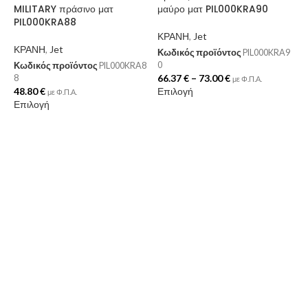
MILITARY πράσινο ματ
μαύρο ματ PIL000KRA90
PIL000KRA88
ΚΡΑΝΗ
,
Jet
ΚΡΑΝΗ
,
Jet
Κωδικός προϊόντος
PIL000KRA9
0
Κωδικός προϊόντος
PIL000KRA8
66.37
€
–
73.00
€
8
με Φ.Π.Α.
48.80
€
Επιλογή
με Φ.Π.Α.
Επιλογή
Κ
Μ
Κ
Κ
Δ