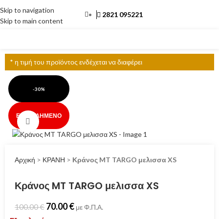
Skip to navigation
2821 095221
Skip to main content
ΜΕΝΟΎ
* η τιμή του προϊόντος ενδέχεται να διαφέρει
-30%
ΕΞΑΝΤΛΗΜΈΝΟ
Click to enlarge
Αρχική
>
ΚΡΑΝΗ
>
Κράνος MT TARGO μελισσα XS
Κράνος MT TARGO μελισσα XS
70.00
€
100.00
€
με Φ.Π.Α.