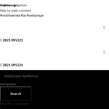
Skip to navigation
malmos.gr
Skip to main content
Ανταλλακτικά Και Αναλώσιμα
2821 095221
2821 095221
κατηγοριες
Search
Είσοδος / Εγγραφή
0