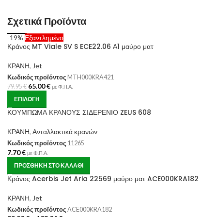
Σχετικά Προϊόντα
-19%
Εξαντλημένο
Κράνος MT Viale SV S ECE22.06 Α1 μαύρο ματ
ΚΡΑΝΗ
,
Jet
Κωδικός προϊόντος
MTH000KRA421
65.00
€
79.95
€
με Φ.Π.Α.
ΕΠΙΛΟΓΉ
ΚΟΥΜΠΩΜΑ ΚΡΑΝΟΥΣ ΣΙΔΕΡΕΝΙΟ ZEUS 608
ΚΡΑΝΗ
,
Ανταλλακτικά κρανών
Κωδικός προϊόντος
11265
7.70
€
με Φ.Π.Α.
ΠΡΟΣΘΉΚΗ ΣΤΟ ΚΑΛΆΘΙ
Κράνος Acerbis Jet Aria 22569 μαύρο ματ ACE000KRA182
ΚΡΑΝΗ
,
Jet
Κωδικός προϊόντος
ACE000KRA182