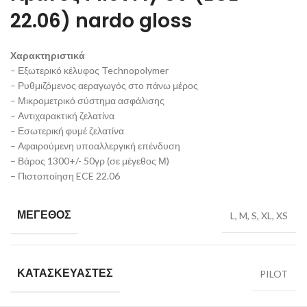
22.06) nardo gloss
Χαρακτηριστικά
– Εξωτερικό κέλυφος Technopolymer
– Ρυθμιζόμενος αεραγωγός στο πάνω μέρος
– Μικρομετρικό σύστημα ασφάλισης
– Αντιχαρακτική ζελατίνα
– Εσωτερική φυμέ ζελατίνα
– Αφαιρούμενη υποαλλεργική επένδυση
– Βάρος 1300+/- 50γρ (σε μέγεθος Μ)
– Πιστοποίηση ECE 22.06
ΜΈΓΕΘΟΣ
L
,
M
,
S
,
XL
,
XS
ΚΑΤΑΣΚΕΥΑΣΤΈΣ
PILOT