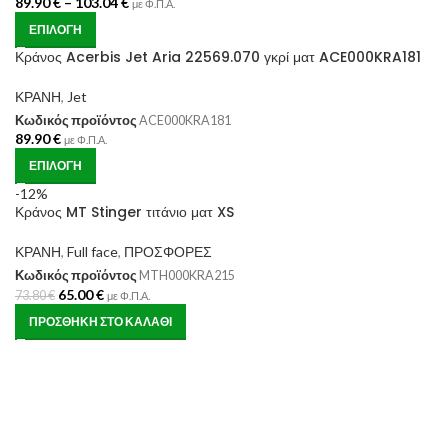
89.90
€
–
103.04
€
με Φ.Π.Α.
ΕΠΙΛΟΓΉ
Κράνος Acerbis Jet Aria 22569.070 γκρί ματ ACE000KRA181
ΚΡΑΝΗ
,
Jet
Κωδικός προϊόντος
ACE000KRA181
89.90
€
με Φ.Π.Α.
ΕΠΙΛΟΓΉ
-12%
Κράνος MT Stinger τιτάνιο ματ XS
ΚΡΑΝΗ
,
Full face
,
ΠΡΟΣΦΟΡΕΣ
Κωδικός προϊόντος
MTH000KRA215
65.00
€
73.80
€
με Φ.Π.Α.
ΠΡΟΣΘΉΚΗ ΣΤΟ ΚΑΛΆΘΙ