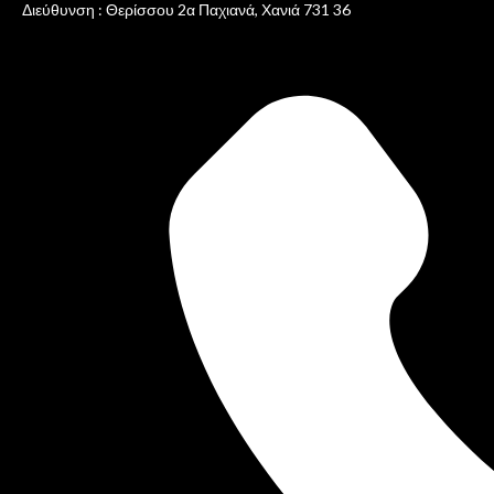
Διεύθυνση : Θερίσσου 2α Παχιανά, Χανιά 731 36