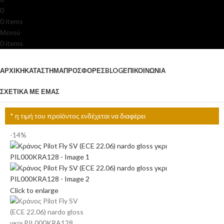
0
0
items
0.00
€
Μενού
0
items
Κατηγορίες
ΑΡΧΙΚΉ
ΚΑΤΆΣΤΗΜΑ
ΠΡΟΣΦΟΡΈΣ
BLOG
ΕΠΙΚΟΙΝΩΝΊΑ
ΣΧΕΤΙΚΆ ΜΕ ΕΜΆΣ
* η τιμή του προϊόντος ενδέχεται να διαφέρει
-14%
Click to enlarge