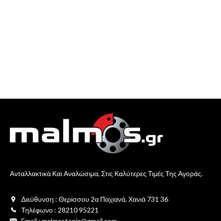
Ανταλλακτικά Και Αναλώσιμα, Στις Καλύτερες Τιμές Της Αγοράς.
Διεύθυνση : Θερίσσου 2α Παχιανά, Χανιά 731 36
Τηλέφωνο : 28210 95221
Email : malmostonia@gmail.com