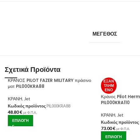
ΜΈΓΕΘΟΣ
Σχετικά Προϊόντα
ΚΡΑΝΟΣ PILOT FAZER MILITARY πράσινο
ΕΞΑΝ
ματ PIL000KRA88
ΤΛΗΜ
ΈΝΟ
Κράνος Pilot Herm
ΚΡΑΝΗ
,
Jet
PIL000KRA110
Κωδικός προϊόντος
PIL000KRA88
48.80
€
με Φ.Π.Α.
ΚΡΑΝΗ
,
Jet
ΕΠΙΛΟΓΉ
Κωδικός προϊόντος
73.00
€
με Φ.Π.Α.
ΕΠΙΛΟΓΉ