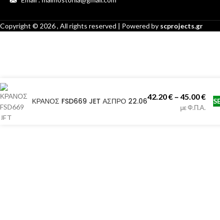
Copyright ©
2026
, All rights reserved | Powered by
scprojects.gr
42.20
€
–
45.00
€
ΚΡΑΝΟΣ FSD669 JET ΑΣΠΡΟ 22.06
S
με Φ.Π.Α.