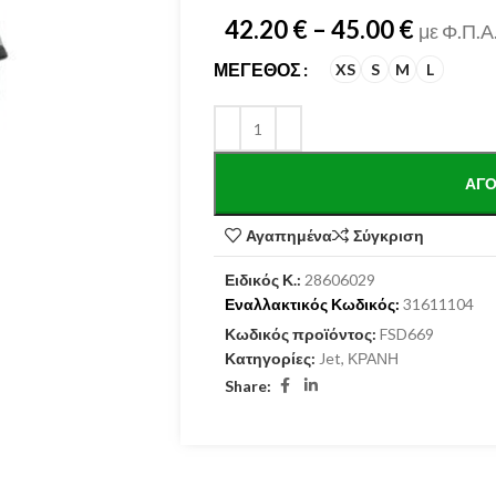
42.20
€
–
45.00
€
με Φ.Π.Α
ΜΈΓΕΘΟΣ
XS
S
M
L
ΑΓΌ
Αγαπημένα
Σύγκριση
Ειδικός Κ.:
28606029
Εναλλακτικός Κωδικός:
31611104
Κωδικός προϊόντος:
FSD669
Κατηγορίες:
Jet
,
ΚΡΑΝΗ
Share: