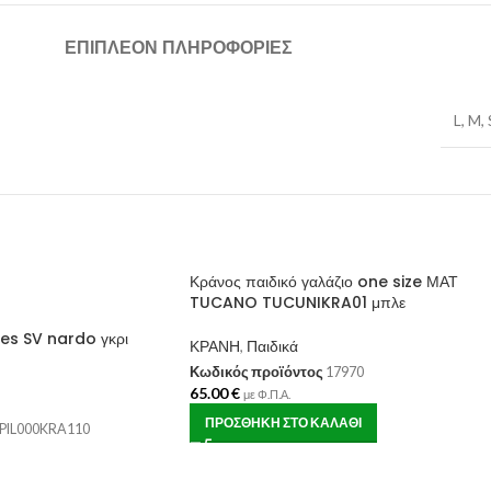
ΕΠΙΠΛΈΟΝ ΠΛΗΡΟΦΟΡΊΕΣ
L
,
M
,
Κράνος παιδικό γαλάζιο one size ΜΑΤ
TUCANO TUCUNIKRA01 μπλε
es SV nardo γκρι
ΚΡΑΝΗ
,
Παιδικά
Κωδικός προϊόντος
17970
65.00
€
με Φ.Π.Α.
ΠΡΟΣΘΉΚΗ ΣΤΟ ΚΑΛΆΘΙ
PIL000KRA110