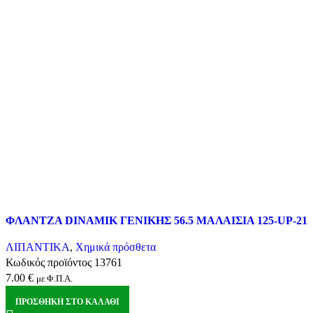
Σύγκριση
ΦΛΑΝΤΖΑ DINAMIK ΓΕΝΙΚΗΣ 56.5 ΜΑΛΑΙΣΙΑ 125-UP-215
Quick view
Αγαπημένα
ΛΙΠΑΝΤΙΚΑ
,
Χημικά πρόσθετα
Κωδικός προϊόντος
13761
7.00
€
με Φ.Π.Α.
ΠΡΟΣΘΉΚΗ ΣΤΟ ΚΑΛΆΘΙ