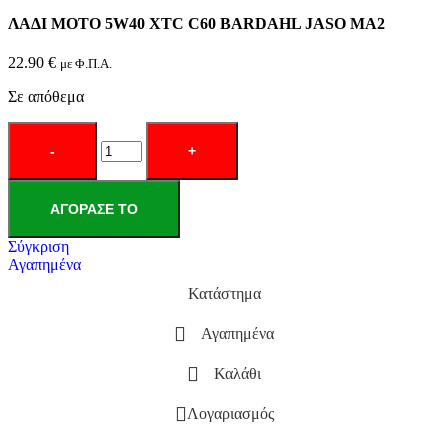
ΛΑΔΙ ΜΟΤΟ 5W40 XTC C60 BARDAHL JASO MA2
22.90
€
με Φ.Π.Α.
Σε απόθεμα
ΛΑΔΙ
ΜΟΤΟ
5W40
XTC
C60
ΑΓΌΡΑΣΕ ΤΟ
BARDAHL
JASO
Σύγκριση
MA2
Αγαπημένα
ποσότητα
Κατάστημα
Αγαπημένα
Καλάθι
Λογαριασμός