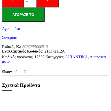
5W40
XTC
C60
ΑΓΌΡΑΣΕ ΤΟ
BARDAHL
JASO
MA2
Αγαπημένα
ποσότητα
Σύγκριση
Ειδικός Κ.:
8029255000513
Εναλλακτικός Κωδικός:
213372112A
Κωδικός προϊόντος:
17537
Κατηγορίες:
ΛΙΠΑΝΤΙΚΑ
,
Λιπαντικά
μοτό
Share:
Σχετικά Προϊόντα