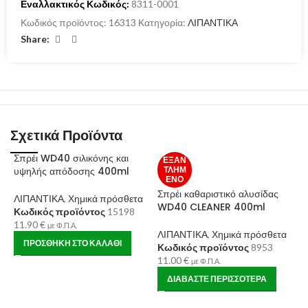
Εναλλακτικός Κωδικός:
8311-0001
Κωδικός προϊόντος:
16313
Κατηγορία:
ΛΙΠΑΝΤΙΚΑ
Share:
Σχετικά Προϊόντα
Σπρέι WD40 σιλικόνης και
ΕΞΑΝ
υψηλής απόδοσης 400ml
ΤΛΗΜ
ΈΝΟ
Σπρέι καθαριστικό αλυσίδας
ΛΙΠΑΝΤΙΚΑ
,
Χημικά πρόσθετα
WD40 CLEANER 400ml
Κωδικός προϊόντος
15198
11.90
€
με Φ.Π.Α.
ΛΙΠΑΝΤΙΚΑ
,
Χημικά πρόσθετα
ΠΡΟΣΘΉΚΗ ΣΤΟ ΚΑΛΆΘΙ
Κωδικός προϊόντος
8953
11.00
€
με Φ.Π.Α.
ΔΙΑΒΆΣΤΕ ΠΕΡΙΣΣΌΤΕΡΑ
Φ
A