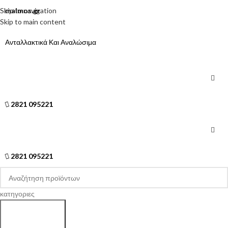
Skip to navigation
malmos.gr
Skip to main content
Ανταλλακτικά Και Αναλώσιμα
2821 095221
2821 095221
κατηγοριες
Search