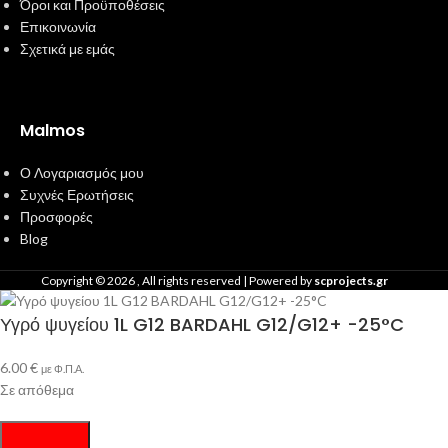
Όροι και Προϋποθέσεις
Επικοινωνία
Σχετικά με εμάς
Malmos
Ο Λογαριασμός μου
Συχνές Ερωτήσεις
Προσφορές
Blog
Copyright ©
2026
, All rights reserved | Powered by
scprojects.gr
Υγρό ψυγείου 1L G12 BARDAHL G12/G12+ -25°C
6.00
€
με Φ.Π.Α.
Σε απόθεμα