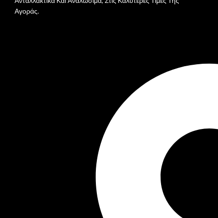
Ανταλλακτικά Και Αναλώσιμα, Στις Καλύτερες Τιμές Της
Αγοράς.