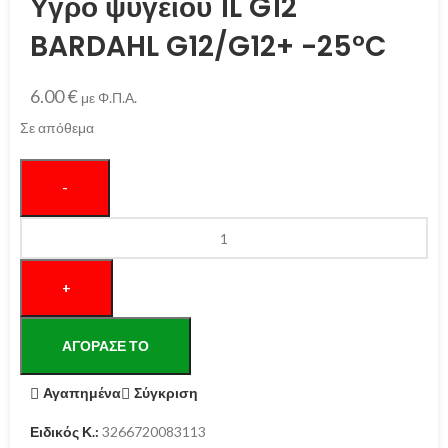
Υγρό ψυγείου 1L G12
BARDAHL G12/G12+ -25°C
6.00
€
με Φ.Π.Α.
Σε απόθεμα
ΑΓΌΡΑΣΕ ΤΟ
Αγαπημένα
Σύγκριση
Ειδικός Κ.:
3266720083113