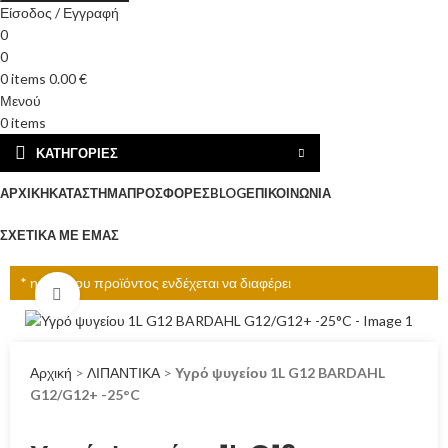
Είσοδος / Εγγραφή
0
0
0
items
0.00
€
Μενού
0
items
ΚΑΤΗΓΟΡΊΕΣ
ΑΡΧΙΚΉ
ΚΑΤΆΣΤΗΜΑ
ΠΡΟΣΦΟΡΈΣ
BLOG
ΕΠΙΚΟΙΝΩΝΊΑ
ΣΧΕΤΙΚΆ ΜΕ ΕΜΆΣ
* η τιμή του προϊόντος ενδέχεται να διαφέρει
Click to enlarge
Αρχική
>
ΛΙΠΑΝΤΙΚΑ
>
Υγρό ψυγείου 1L G12 BARDAHL
G12/G12+ -25°C