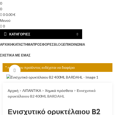
0
0
0
0.00
€
Μενού
0
ΚΑΤΗΓΟΡΊΕΣ
ΑΡΧΙΚΉ
ΚΑΤΆΣΤΗΜΑ
ΠΡΟΣΦΟΡΈΣ
BLOG
ΕΠΙΚΟΙΝΩΝΊΑ
ΣΧΕΤΙΚΆ ΜΕ ΕΜΆΣ
* η τιμή του προϊόντος ενδέχεται να διαφέρει
Click to enlarge
Αρχική
>
ΛΙΠΑΝΤΙΚΑ
>
Χημικά πρόσθετα
>
Ενισχυτικό
ορυκτέλαιου B2 400ML BARDAHL
Ενισχυτικό ορυκτέλαιου B2