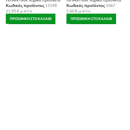
Κωδικός προϊόντος
15198
Κωδικός προϊόντος
5067
11.90
€
5.60
€
με Φ.Π.Α.
με Φ.Π.Α.
ΠΡΟΣΘΉΚΗ ΣΤΟ ΚΑΛΆΘΙ
ΠΡΟΣΘΉΚΗ ΣΤΟ ΚΑΛΆΘΙ
Σ
Λ
Κ
1