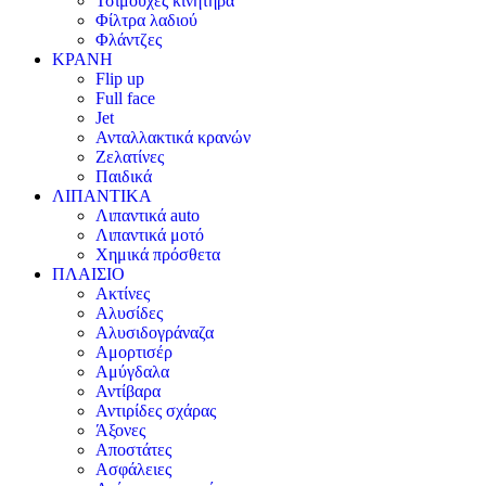
Τσιμούχες κινητήρα
Φίλτρα λαδιού
Φλάντζες
ΚΡΑΝΗ
Flip up
Full face
Jet
Ανταλλακτικά κρανών
Ζελατίνες
Παιδικά
ΛΙΠΑΝΤΙΚΑ
Λιπαντικά auto
Λιπαντικά μοτό
Χημικά πρόσθετα
ΠΛΑΙΣΙΟ
Ακτίνες
Αλυσίδες
Αλυσιδογράναζα
Αμορτισέρ
Αμύγδαλα
Αντίβαρα
Αντιρίδες σχάρας
Άξονες
Αποστάτες
Ασφάλειες