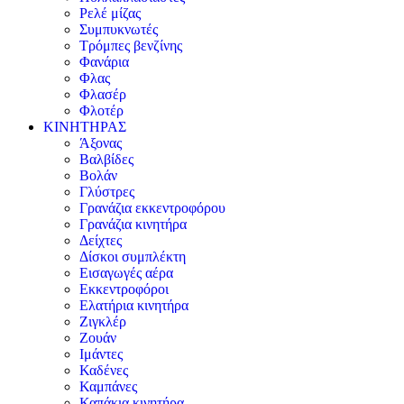
Ρελέ μίζας
Συμπυκνωτές
Τρόμπες βενζίνης
Φανάρια
Φλας
Φλασέρ
Φλοτέρ
ΚΙΝΗΤΗΡΑΣ
Άξονας
Βαλβίδες
Βολάν
Γλύστρες
Γρανάζια εκκεντροφόρου
Γρανάζια κινητήρα
Δείχτες
Δίσκοι συμπλέκτη
Εισαγωγές αέρα
Εκκεντροφόροι
Ελατήρια κινητήρα
Ζιγκλέρ
Ζουάν
Ιμάντες
Καδένες
Καμπάνες
Καπάκια κινητήρα