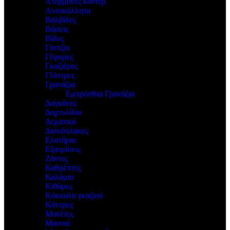
Ατέρμονες κοντέρ
Αυτοκόλλητα
Βαλβίδες
Βάσεις
Βίδες
Γάντζοι
Γέφυρες
Γκαζιέρες
Γλίστρες
Γρανάζια
Εμπρόσθια Γρανάζια
Δαγκάνες
Δαχτυλίδια
Δεματικά
Δισκόπλακες
Ελατήρια
Εξατμίσεις
Ζάντες
Καθρέπτες
Καλάμια
Κιθάρες
Κόκκαλα γκαζιού
Κόντρες
Μανέτες
Μασπιέ