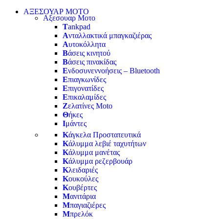
ΑΞΕΣΟΥΑΡ ΜΟΤΟ
Αξεσουαρ Μοτο
T
ankpad
Α
νταλλακτικά μπαγκαζιέρας
Α
υτοκόλλητα
Β
άσεις κινητού
Β
άσεις πινακίδας
Ε
νδοσυνεννοήσεις – Bluetooth
Ε
πιαγκωνίδες
Ε
πιγονατίδες
Ε
πικαλαμίδες
Ζ
ελατίνες Moto
Θ
ήκες
Ι
μάντες
Κ
άγκελα Προστατευτικά
Κ
άλυμμα λεβιέ ταχυτήτων
Κ
άλυμμα μανέτας
Κ
άλυμμα ρεζερβουάρ
Κ
λειδαριές
Κ
ουκούλες
Κ
ουβέρτες
Μ
ανιτάρια
Μ
παγιαζιέρες
Μ
πρελόκ