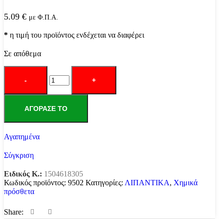
5.09
€
με Φ.Π.Α.
*
η τιμή του προϊόντος ενδέχεται να διαφέρει
Σε απόθεμα
Σπρέι
αντισκωριακό
ΜΕ
ΛΑΔΙ
TECTA
ΑΓΌΡΑΣΕ ΤΟ
ποσότητα
Αγαπημένα
Σύγκριση
Ειδικός Κ.:
1504618305
Κωδικός προϊόντος:
9502
Κατηγορίες:
ΛΙΠΑΝΤΙΚΑ
,
Χημικά
πρόσθετα
Share: