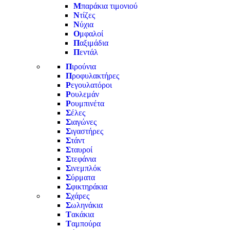
Μ
παράκια τιμονιού
Ν
τίζες
Ν
ύχια
Ο
μφαλοί
Π
αξιμάδια
Π
εντάλ
Π
ιρούνια
Π
ροφυλακτήρες
Ρ
εγουλατόροι
Ρ
ουλεμάν
Ρ
ουμπινέτα
Σ
έλες
Σ
ιαγώνες
Σ
ιγαστήρες
Σ
τάντ
Σ
ταυροί
Σ
τεφάνια
Σ
ινεμπλόκ
Σ
ύρματα
Σ
φικτηράκια
Σ
χάρες
Σ
ωληνάκια
Τ
ακάκια
Τ
αμπούρα