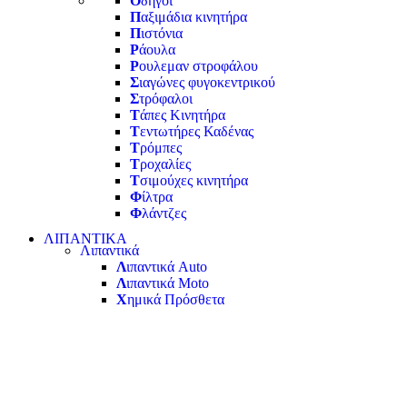
Ο
δηγοί
Π
αξιμάδια κινητήρα
Π
ιστόνια
Ρ
άουλα
Ρ
ουλεμαν στροφάλου
Σ
ιαγώνες φυγοκεντρικού
Σ
τρόφαλοι
Τ
άπες Κινητήρα
Τ
εντωτήρες Καδένας
Τ
ρόμπες
Τ
ροχαλίες
Τ
σιμούχες κινητήρα
Φ
ίλτρα
Φ
λάντζες
ΛΙΠΑΝΤΙΚΑ
Λιπαντικά
Λ
ιπαντικά Auto
Λ
ιπαντικά Moto
Χ
ημικά Πρόσθετα