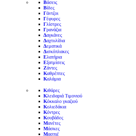
Β
άσεις
Β
ίδες
Γ
άντζοι
Γ
έφυρες
Γ
λίστρες
Γ
ρανάζια
Δ
αγκάνες
Δ
αχτυλίδια
Δ
εματικά
Δ
ισκόπλακες
Ε
λατήρια
Ε
ξατμίσεις
Ζ
άντες
Κ
αθρέπτες
Κ
αλάμια
Κ
ιθάρες
Κ
λειδαριά Τιμονιού
Κ
όκκαλο γκαζιού
Κ
ολιεδάκια
Κ
όντρες
Κ
ουβάδες
Μ
ανέτες
Μ
άσκες
Μ
ασπιέ