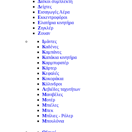
Δ
ίσκοι συμπλέκτη
Δ
είχτες
Ε
ισαγωγές Αέρα
Ε
κκεντροφόροι
Ε
λατήρια κινητήρα
Ζ
ιγκλέρ
Ζ
ουαν
Ι
μάντες
Κ
αδένες
Κ
αμπάνες
Κ
απάκια κινητήρα
Κ
αρμπυρατέρ
Κ
άρτερ
Κ
εφαλές
Κ
οκοράκια
Κ
ύλινδροι
Λ
εβιέδες ταχυτήτων
Μ
ανιβέλες
Μ
οτέρ
Μ
πιέλες
Μ
πεκ
Μ
πίλιες - Ρόλερ
Μ
πουλόνια