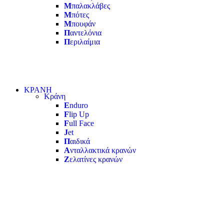
Μ
παλακλάβες
Μ
πότες
Μ
πουφάν
Π
αντελόνια
Π
εριλαίμια
ΚΡΑΝΗ
Κράνη
E
nduro
F
lip Up
F
ull Face
J
et
Π
αιδικά
Α
νταλλακτικά κρανών
Ζ
ελατίνες κρανών