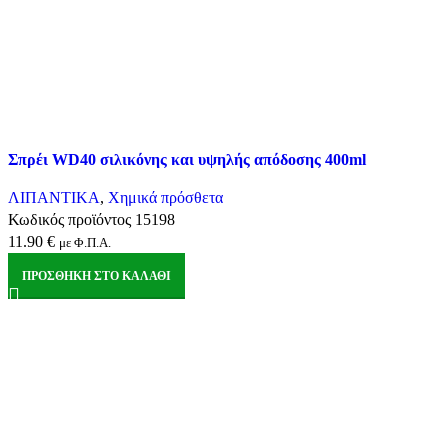
Σύγκριση
Σπρέι WD40 σιλικόνης και υψηλής απόδοσης 400ml
Quick view
Αγαπημένα
ΛΙΠΑΝΤΙΚΑ
,
Χημικά πρόσθετα
Κωδικός προϊόντος
15198
11.90
€
με Φ.Π.Α.
ΠΡΟΣΘΉΚΗ ΣΤΟ ΚΑΛΆΘΙ