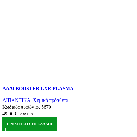
Σύγκριση
ΛΑΔΙ BOOSTER LXR PLASMA
Quick view
Αγαπημένα
ΛΙΠΑΝΤΙΚΑ
,
Χημικά πρόσθετα
Κωδικός προϊόντος
5670
49.00
€
με Φ.Π.Α.
ΠΡΟΣΘΉΚΗ ΣΤΟ ΚΑΛΆΘΙ