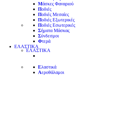
Μ
άσκες Φαναριού
Π
οδιές
Π
οδιές Μεσαίες
Π
οδιές Εξωτερικές
Π
οδιές Εσωτερικές
Σ
ήματα Μάσκας
Σ
ύνδεσμοι
Φ
τερά
ΕΛΑΣΤΙΚΑ
ΕΛΑΣΤΙΚΑ
Ε
λαστικά
Α
εροθάλαμοι