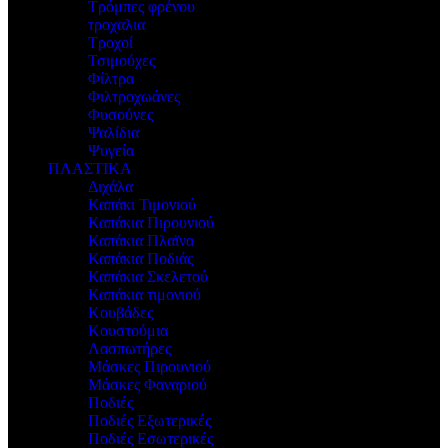
Τρόμπες φρένου
τροχαλια
Τροχοί
Τσιμούχες
Φίλτρα
Φιλτροχωάνες
Φυσούνες
Ψαλίδια
Ψυγεία
ΠΛΑΣΤΙΚΑ
Διχάλα
Καπάκι Τιμονιού
Καπάκια Πιρουνιού
Καπάκια Πλαϊνα
Καπάκια Ποδιάς
Καπάκια Σκελετού
Καπάκια τιμονιού
Κουβάδες
Κουστούμια
Λασπωτήρες
Μάσκες Πιρουνιού
Μάσκες Φαναριού
Ποδιές
Ποδιές Εξωτερικές
Ποδιές Εσωτερικές