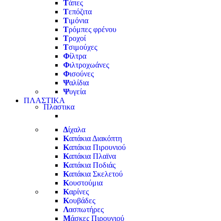
Τ
άπες
Τ
επόζιτα
Τ
ιμόνια
Τ
ρόμπες φρένου
Τ
ροχοί
Τ
σιμούχες
Φ
ίλτρα
Φ
ιλτροχωάνες
Φ
ισούνες
Ψ
αλίδια
Ψ
υγεία
ΠΛΑΣΤΙΚΑ
Πλαστικα
Δ
ίχαλα
Κ
απάκια Διακόπτη
Κ
απάκια Πιρουνιού
Κ
απάκια Πλαϊνα
Κ
απάκια Ποδιάς
Κ
απάκια Σκελετού
Κ
ουστούμια
Κ
αρίνες
Κ
ουβάδες
Λ
ασπωτήρες
Μ
άσκες Πιρουνιού