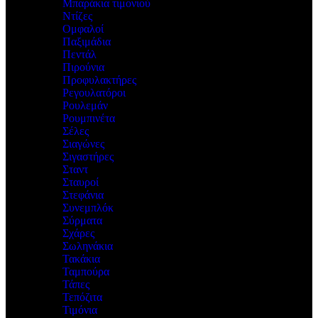
Μπαράκια τιμονιού
Ντίζες
Ομφαλοί
Παξιμάδια
Πεντάλ
Πιρούνια
Προφυλακτήρες
Ρεγουλατόροι
Ρουλεμάν
Ρουμπινέτα
Σέλες
Σιαγώνες
Σιγαστήρες
Σταντ
Σταυροί
Στεφάνια
Συνεμπλόκ
Σύρματα
Σχάρες
Σωληνάκια
Τακάκια
Ταμπούρα
Τάπες
Τεπόζιτα
Τιμόνια