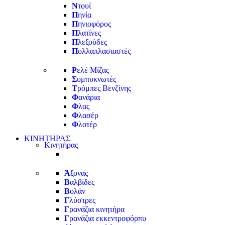
Ν
τουί
Π
ηνία
Π
ηνιοφόρος
Π
λατίνες
Π
λεξούδες
Π
ολλαπλασιαστές
Ρ
ελέ Μίζας
Σ
υμπυκνωτές
Τ
ρόμπες Βενζίνης
Φ
ανάρια
Φ
λας
Φ
λασέρ
Φ
λοτέρ
ΚΙΝΗΤΗΡΑΣ
Κινητήρας
Ά
ξονας
Β
αλβίδες
Β
ολάν
Γ
λύστρες
Γ
ρανάζια κινητήρα
Γ
ρανάζια εκκεντροφόρπυ