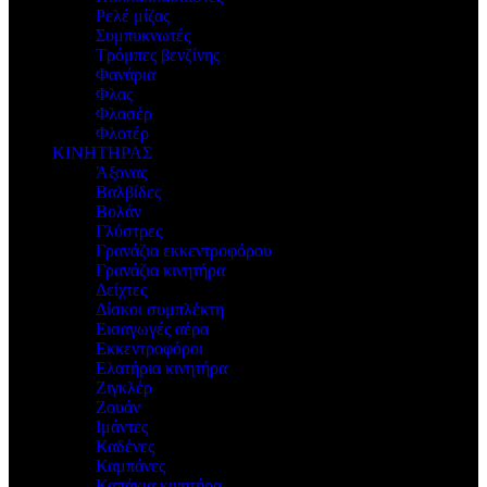
Ρελέ μίζας
Συμπυκνωτές
Τρόμπες βενζίνης
Φανάρια
Φλας
Φλασέρ
Φλοτέρ
ΚΙΝΗΤΗΡΑΣ
Άξονας
Βαλβίδες
Βολάν
Γλύστρες
Γρανάζια εκκεντροφόρου
Γρανάζια κινητήρα
Δείχτες
Δίσκοι συμπλέκτη
Εισαγωγές αέρα
Εκκεντροφόροι
Ελατήρια κινητήρα
Ζιγκλέρ
Ζουάν
Ιμάντες
Καδένες
Καμπάνες
Καπάκια κινητήρα