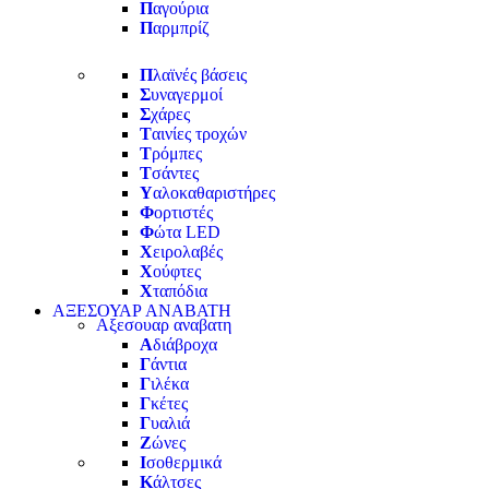
Π
αγούρια
Π
αρμπρίζ
Π
λαϊνές βάσεις
Σ
υναγερμοί
Σ
χάρες
Τ
αινίες τροχών
Τ
ρόμπες
Τ
σάντες
Υ
αλοκαθαριστήρες
Φ
ορτιστές
Φ
ώτα LED
Χ
ειρολαβές
Χ
ούφτες
Χ
ταπόδια
ΑΞΕΣΟΥΑΡ ΑΝΑΒΑΤΗ
Αξεσουαρ αναβατη
Α
διάβροχα
Γ
άντια
Γ
ιλέκα
Γ
κέτες
Γ
υαλιά
Ζ
ώνες
Ι
σοθερμικά
Κ
άλτσες