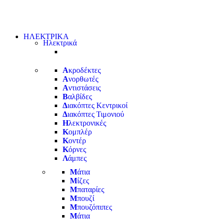
ΗΛΕΚΤΡΙΚΑ
Ηλεκτρικά
Α
κροδέκτες
Α
νορθωτές
Α
ντιστάσεις
Β
αλβίδες
Δ
ιακόπτες Κεντρικοί
Δ
ιακόπτες Τιμονιού
Η
λεκτρονικές
Κ
ομπλέρ
Κ
οντέρ
Κ
όρνες
Λ
άμπες
Μ
άτια
Μ
ίζες
Μ
παταρίες
Μ
πουζί
Μ
πουζόπιπες
Μ
άτια