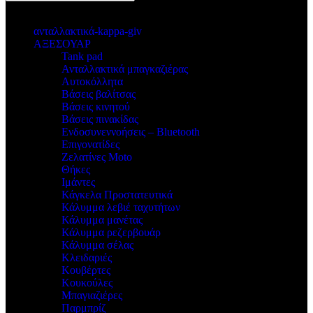
κατηγοριες
ανταλλακτικά-kappa-giv
ΑΞΕΣΟΥΑΡ
Tank pad
Ανταλλακτικά μπαγκαζιέρας
Αυτοκόλλητα
Βάσεις βαλίτσας
Βάσεις κινητού
Βάσεις πινακίδας
Ενδοσυνεννοήσεις – Bluetooth
Επιγονατίδες
Ζελατίνες Moto
Θήκες
Ιμάντες
Κάγκελα Προστατευτικά
Κάλυμμα λεβιέ ταχυτήτων
Κάλυμμα μανέτας
Κάλυμμα ρεζερβουάρ
Κάλυμμα σέλας
Κλειδαριές
Κουβέρτες
Κουκούλες
Μπαγιαζιέρες
Παρμπρίζ