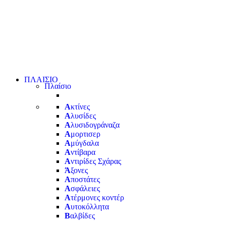
ΠΛΑΙΣΙΟ
Πλαίσιο
Α
κτίνες
Α
λυσίδες
Α
λυσιδογράναζα
Α
μορτισερ
Α
μύγδαλα
Α
ντίβαρα
Α
ντιρίδες Σχάρας
Ά
ξονες
Α
ποστάτες
Α
σφάλειες
Α
τέρμονες κοντέρ
Α
υτοκόλλητα
Β
αλβίδες