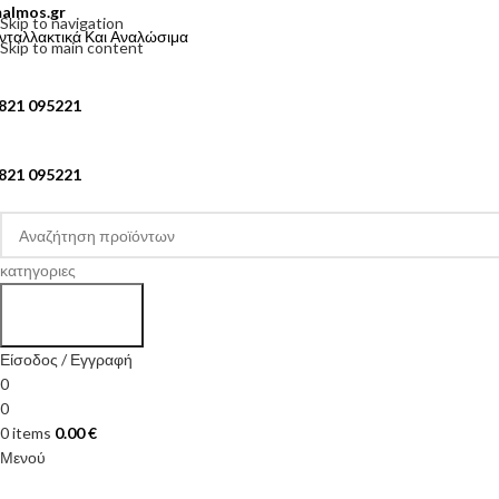
almos.gr
Skip to navigation
νταλλακτικά Και Αναλώσιμα
Skip to main content
821 095221
821 095221
κατηγοριες
Search
Είσοδος / Εγγραφή
0
0
0
items
0.00
€
Μενού