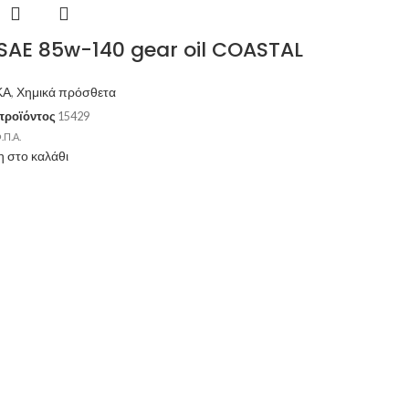
SAE 85w-140 gear oil COASTAL
ΚΑ
,
Χημικά πρόσθετα
προϊόντος
15429
.Π.Α.
 στο καλάθι