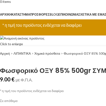
0
items
Κατηγορίες
ΑΡΧΙΚΉ
ΚΑΤΆΣΤΗΜΑ
ΠΡΟΣΦΟΡΈΣ
BLOG
ΕΠΙΚΟΙΝΩΝΊΑ
ΣΧΕΤΙΚΆ ΜΕ ΕΜΆ
* η τιμή του προϊόντος ενδέχεται να διαφέρει
Click to enlarge
Αρχική
>
ΛΙΠΑΝΤΙΚΑ
>
Χημικά πρόσθετα
>
Φωσφορικό ΟΞΥ 85% 50
Φωσφορικό ΟΞΥ 85% 500gr Σ
9.00
€
με Φ.Π.Α.
*
η τιμή του προϊόντος ενδέχεται να διαφέρει
Σε απόθεμα