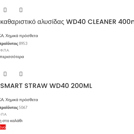
 καθαριστικό αλυσίδας WD40 CLEANER 400
ΚΑ
,
Χημικά πρόσθετα
προϊόντος
8953
 Φ.Π.Α.
 περισσότερα
ι SMART STRAW WD40 200ML
ΚΑ
,
Χημικά πρόσθετα
προϊόντος
5067
.Π.Α.
 στο καλάθι
ένο