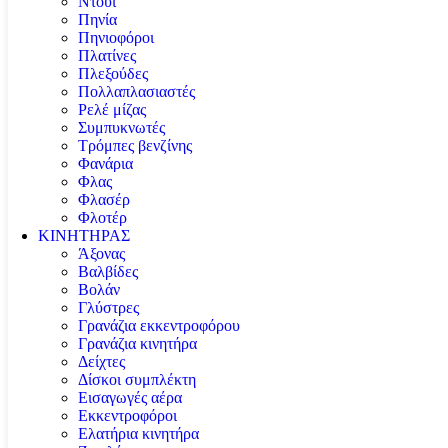
Ντουί
Πηνία
Πηνιοφόροι
Πλατίνες
Πλεξούδες
Πολλαπλασιαστές
Ρελέ μίζας
Συμπυκνωτές
Τρόμπες βενζίνης
Φανάρια
Φλας
Φλασέρ
Φλοτέρ
ΚΙΝΗΤΗΡΑΣ
Άξονας
Βαλβίδες
Βολάν
Γλύστρες
Γρανάζια εκκεντροφόρου
Γρανάζια κινητήρα
Δείχτες
Δίσκοι συμπλέκτη
Εισαγωγές αέρα
Εκκεντροφόροι
Ελατήρια κινητήρα