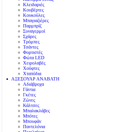
Κλειδαριές
Κουβέρτες
Κουκούλες
Μπαγιαζιέρες
Παρμπρίζ
Συναγερμοί
Σχάρες
Τρόμπες
Τσάντες
Φορτιστές
Φώτα LED
Χειρολαβές
Χούφτες
Χταπόδια
ΑΞΕΣΟΥΑΡ ΑΝΑΒΑΤΗ
Αδιάβροχα
Γάντια
Γκέτες
Ζώνες
Κάλτσες
Μπαλακλάβες
Μπότες
Μπουφάν
Παντελόνια
Περιλαίμια