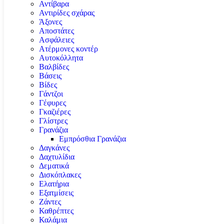
Αντίβαρα
Αντιρίδες σχάρας
Άξονες
Αποστάτες
Ασφάλειες
Ατέρμονες κοντέρ
Αυτοκόλλητα
Βαλβίδες
Βάσεις
Βίδες
Γάντζοι
Γέφυρες
Γκαζιέρες
Γλίστρες
Γρανάζια
Εμπρόσθια Γρανάζια
Δαγκάνες
Δαχτυλίδια
Δεματικά
Δισκόπλακες
Ελατήρια
Εξατμίσεις
Ζάντες
Καθρέπτες
Καλάμια