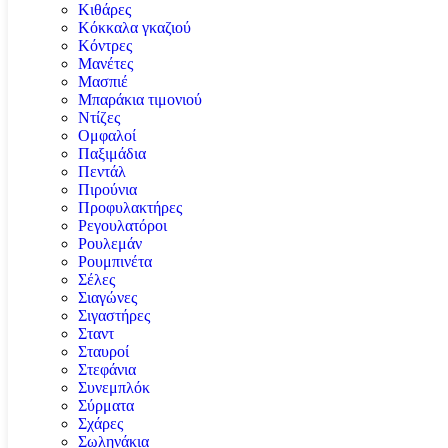
Κιθάρες
Κόκκαλα γκαζιού
Κόντρες
Μανέτες
Μασπιέ
Μπαράκια τιμονιού
Ντίζες
Ομφαλοί
Παξιμάδια
Πεντάλ
Πιρούνια
Προφυλακτήρες
Ρεγουλατόροι
Ρουλεμάν
Ρουμπινέτα
Σέλες
Σιαγώνες
Σιγαστήρες
Σταντ
Σταυροί
Στεφάνια
Συνεμπλόκ
Σύρματα
Σχάρες
Σωληνάκια