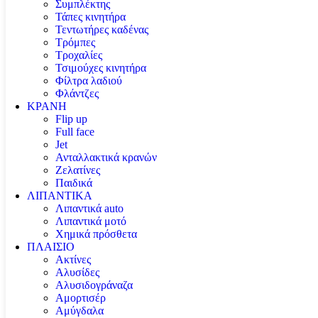
Συμπλέκτης
Τάπες κινητήρα
Τεντωτήρες καδένας
Τρόμπες
Τροχαλίες
Τσιμούχες κινητήρα
Φίλτρα λαδιού
Φλάντζες
ΚΡΑΝΗ
Flip up
Full face
Jet
Ανταλλακτικά κρανών
Ζελατίνες
Παιδικά
ΛΙΠΑΝΤΙΚΑ
Λιπαντικά auto
Λιπαντικά μοτό
Χημικά πρόσθετα
ΠΛΑΙΣΙΟ
Ακτίνες
Αλυσίδες
Αλυσιδογράναζα
Αμορτισέρ
Αμύγδαλα