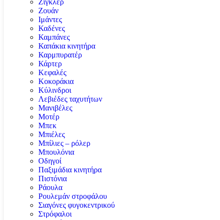
Ζιγκλέρ
Ζουάν
Ιμάντες
Καδένες
Καμπάνες
Καπάκια κινητήρα
Καρμπυρατέρ
Κάρτερ
Κεφαλές
Κοκοράκια
Κύλινδροι
Λεβιέδες ταχυτήτων
Μανιβέλες
Μοτέρ
Μπεκ
Μπιέλες
Μπίλιες – ρόλερ
Μπουλόνια
Οδηγοί
Παξιμάδια κινητήρα
Πιστόνια
Ράουλα
Ρουλεμάν στροφάλου
Σιαγόνες φυγοκεντρικού
Στρόφαλοι