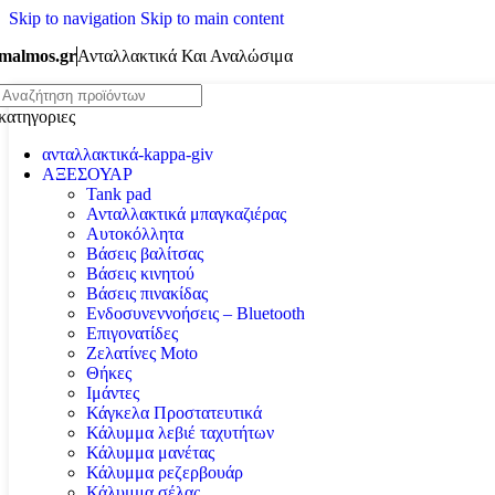
Skip to navigation
Skip to main content
malmos.gr
Ανταλλακτικά Και Αναλώσιμα
κατηγοριες
ανταλλακτικά-kappa-giv
ΑΞΕΣΟΥΑΡ
Tank pad
Ανταλλακτικά μπαγκαζιέρας
Αυτοκόλλητα
Βάσεις βαλίτσας
Βάσεις κινητού
Βάσεις πινακίδας
Ενδοσυνεννοήσεις – Bluetooth
Επιγονατίδες
Ζελατίνες Moto
Θήκες
Ιμάντες
Κάγκελα Προστατευτικά
Κάλυμμα λεβιέ ταχυτήτων
Κάλυμμα μανέτας
Κάλυμμα ρεζερβουάρ
Κάλυμμα σέλας