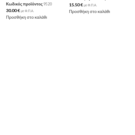
Κωδικός προϊόντος
9520
15.50
€
με Φ.Π.Α.
Μ
30.00
€
με Φ.Π.Α.
Προσθήκη στο καλάθι
X
Προσθήκη στο καλάθι
Π
Κ
1
Π