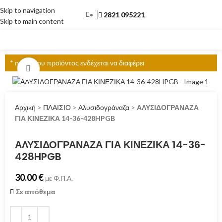
Skip to navigation
2821 095221
Skip to main content
ΜΕΝΟΎ
* η τιμή του προϊόντος ενδέχεται να διαφέρει
Click to enlarge
Αρχική
>
ΠΛΑΙΣΙΟ
>
Αλυσιδογράναζα
>
ΑΛΥΣΙΔΟΓΡΑΝΑΖΑ
ΓΙΑ ΚΙΝΕΖΙΚΑ 14-36-428HPGB
ΑΛΥΣΙΔΟΓΡΑΝΑΖΑ ΓΙΑ ΚΙΝΕΖΙΚΑ 14-36-
428HPGB
30.00
€
με Φ.Π.Α.
Σε απόθεμα