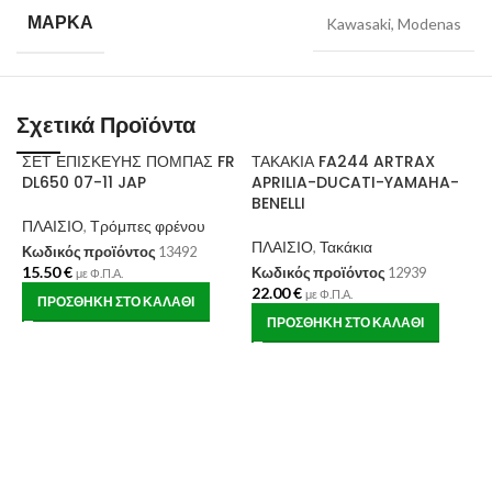
ΜΆΡΚΑ
Kawasaki
,
Modenas
Σχετικά Προϊόντα
ΣΕΤ ΕΠΙΣΚΕΥΗΣ ΠΟΜΠΑΣ FR
ΤΑΚΑΚΙΑ FA244 ARTRAX
DL650 07-11 JAP
APRILIA-DUCATI-YAMAHA-
BENELLI
ΠΛΑΙΣΙΟ
,
Τρόμπες φρένου
ΠΛΑΙΣΙΟ
,
Τακάκια
Κωδικός προϊόντος
13492
15.50
€
Κωδικός προϊόντος
12939
με Φ.Π.Α.
22.00
€
Τ
με Φ.Π.Α.
ΠΡΟΣΘΉΚΗ ΣΤΟ ΚΑΛΆΘΙ
1
ΠΡΟΣΘΉΚΗ ΣΤΟ ΚΑΛΆΘΙ
S
Π
Κ
2