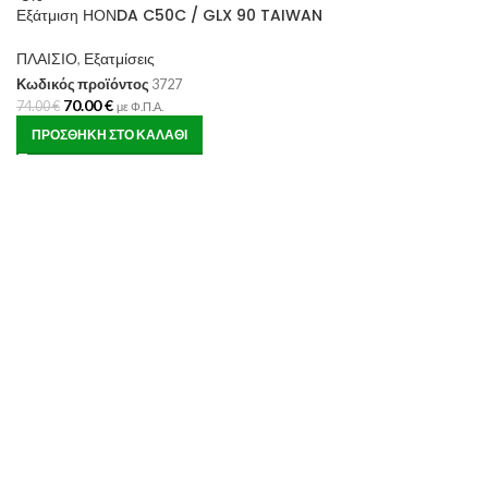
Εξάτμιση ΗΟΝDA C50C / GLX 90 TAIWAN
ΠΛΑΙΣΙΟ
,
Εξατμίσεις
Κωδικός προϊόντος
3727
70.00
€
74.00
€
με Φ.Π.Α.
ΠΡΟΣΘΉΚΗ ΣΤΟ ΚΑΛΆΘΙ