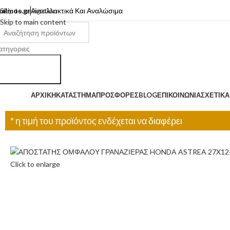
almos.gr
Skip to navigation
Ανταλλακτικά Και Αναλώσιμα
Skip to main content
ατηγοριες
Search
ατηγορίες
ΑΡΧΙΚΉ
ΚΑΤΆΣΤΗΜΑ
ΠΡΟΣΦΟΡΈΣ
BLOG
ΕΠΙΚΟΙΝΩΝΊΑ
ΣΧΕΤΙΚΆ
* η τιμή του προϊόντος ενδέχεται να διαφέρει
Click to enlarge