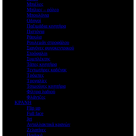
Μπιέλες
Μπίλιες – ρόλερ
Μπουλόνια
Οδηγοί
Παξιμάδια κινητήρα
Πιστόνια
Ράουλα
Ρουλεμάν στροφάλου
Σιαγόνες φυγοκεντρικού
Στρόφαλοι
Συμπλέκτης
Τάπες κινητήρα
Τεντωτήρες καδένας
Τρόμπες
Τροχαλίες
Τσιμούχες κινητήρα
Φίλτρα λαδιού
Φλάντζες
ΚΡΑΝΗ
Flip up
Full face
Jet
Ανταλλακτικά κρανών
Ζελατίνες
Παιδικά