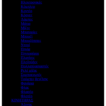
Ηλεκτρονικές
Κόμπλερ
Κοντέρ
Κόρνες
Λάμπες
Μάτια
Μίζες
Μπαταρίες
Μπουζί
Μπουζόπιπες
Ντουί
Πηνία
Πηνιοφόροι
Πλατίνες
Πλεξούδες
Πολλαπλασιαστές
Ρελέ μίζας
Συμπυκνωτές
Τρόμπες βενζίνης
Φανάρια
Φλας
Φλασέρ
Φλοτέρ
ΚΙΝΗΤΗΡΑΣ
Άξονας