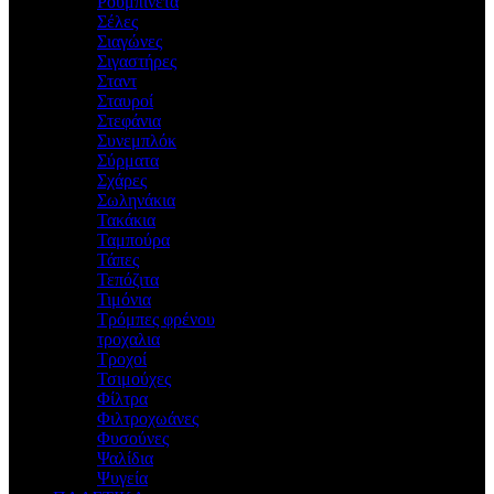
Ρουμπινέτα
Σέλες
Σιαγώνες
Σιγαστήρες
Σταντ
Σταυροί
Στεφάνια
Συνεμπλόκ
Σύρματα
Σχάρες
Σωληνάκια
Τακάκια
Ταμπούρα
Τάπες
Τεπόζιτα
Τιμόνια
Τρόμπες φρένου
τροχαλια
Τροχοί
Τσιμούχες
Φίλτρα
Φιλτροχωάνες
Φυσούνες
Ψαλίδια
Ψυγεία