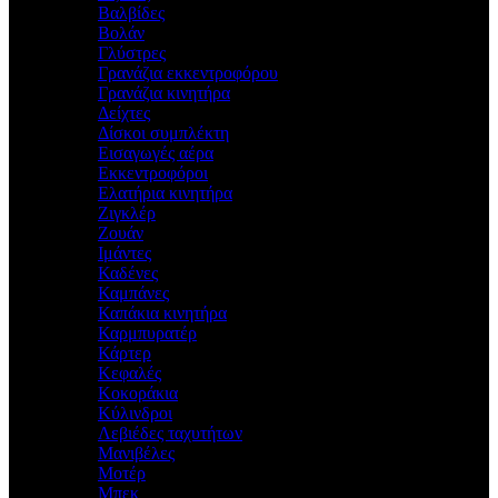
Βαλβίδες
Βολάν
Γλύστρες
Γρανάζια εκκεντροφόρου
Γρανάζια κινητήρα
Δείχτες
Δίσκοι συμπλέκτη
Εισαγωγές αέρα
Εκκεντροφόροι
Ελατήρια κινητήρα
Ζιγκλέρ
Ζουάν
Ιμάντες
Καδένες
Καμπάνες
Καπάκια κινητήρα
Καρμπυρατέρ
Κάρτερ
Κεφαλές
Κοκοράκια
Κύλινδροι
Λεβιέδες ταχυτήτων
Μανιβέλες
Μοτέρ
Μπεκ