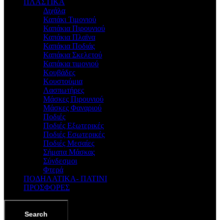
ΠΛΑΣΤΙΚΑ
Διχάλα
Καπάκι Τιμονιού
Καπάκια Πιρουνιού
Καπάκια Πλαϊνα
Καπάκια Ποδιάς
Καπάκια Σκελετού
Καπάκια τιμονιού
Κουβάδες
Κουστούμια
Λασπωτήρες
Μάσκες Πιρουνιού
Μάσκες Φαναριού
Ποδιές
Ποδιές Εξωτερικές
Ποδιές Εσωτερικές
Ποδιές Μεσαίες
Σήματα Μάσκας
Σύνδεσμοι
Φτερά
ΠΟΔΗΛΑΤΙΚΑ- ΠΑΤΙΝΙ
ΠΡΟΣΦΟΡΕΣ
Search