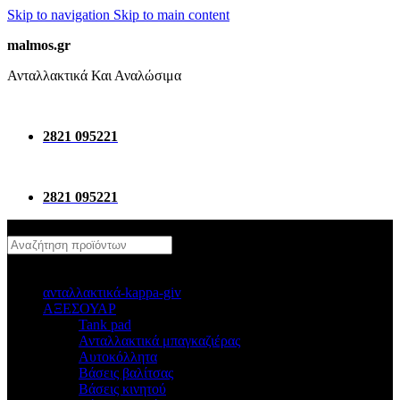
Skip to navigation
Skip to main content
malmos.gr
Ανταλλακτικά Και Αναλώσιμα
2821 095221
2821 095221
κατηγοριες
ανταλλακτικά-kappa-giv
ΑΞΕΣΟΥΑΡ
Tank pad
Ανταλλακτικά μπαγκαζιέρας
Αυτοκόλλητα
Βάσεις βαλίτσας
Βάσεις κινητού