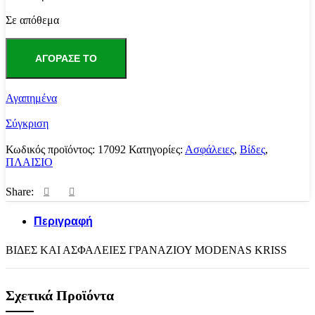
Σε απόθεμα
ΒΙΔΕΣ
ΚΑΙ
ΑΓΌΡΑΣΕ ΤΟ
ΑΣΦΑΛΕΙΕΣ
ΓΡΑΝΑΖΙΟΥ
MODENAS
Αγαπημένα
KRISS
ποσότητα
Σύγκριση
Κωδικός προϊόντος:
17092
Κατηγορίες:
Ασφάλειες
,
Βίδες
,
ΠΛΑΙΣΙΟ
Share:
Περιγραφή
ΒΙΔΕΣ ΚΑΙ ΑΣΦΑΛΕΙΕΣ ΓΡΑΝΑΖΙΟΥ MODENAS KRISS
Σχετικά Προϊόντα