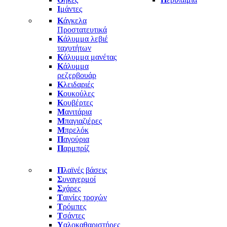
Ι
μάντες
Κ
άγκελα
Προστατευτικά
Κ
άλυμμα λεβιέ
ταχυτήτων
Κ
άλυμμα μανέτας
Κ
άλυμμα
ρεζερβουάρ
Κ
λειδαριές
Κ
ουκούλες
Κ
ουβέρτες
Μ
ανιτάρια
Μ
παγιαζιέρες
Μ
πρελόκ
Π
αγούρια
Π
αρμπρίζ
Π
λαϊνές βάσεις
Σ
υναγερμοί
Σ
χάρες
Τ
αινίες τροχών
Τ
ρόμπες
Τ
σάντες
Υ
αλοκαθαριστήρες