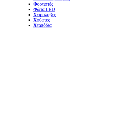
Φ
ορτιστές
Φ
ώτα LED
Χ
ειρολαβές
Χ
ούφτες
Χ
ταπόδια