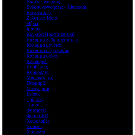
Βάσεις πινακίδας
Ενδοσυνεννοήσεις – Bluetooth
Επιγονατίδες
Ζελατίνες Moto
Θήκες
Ιμάντες
Κάγκελα Προστατευτικά
Κάλυμμα λεβιέ ταχυτήτων
Κάλυμμα μανέτας
Κάλυμμα ρεζερβουάρ
Κάλυμμα σέλας
Κλειδαριές
Κουβέρτες
Κουκούλες
Μπαγιαζιέρες
Παρμπρίζ
Συναγερμοί
Σχάρες
Τρόμπες
Τσάντες
Φορτιστές
Φώτα LED
Χειρολαβές
Χούφτες
Χταπόδια