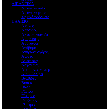
ΛΙΠΑΝΤΙΚΑ
Λιπαντικά auto
Λιπαντικά μοτό
Χημικά πρόσθετα
ΠΛΑΙΣΙΟ
Ακτίνες
Αλυσίδες
Αλυσιδογράναζα
Αμορτισέρ
Αμύγδαλα
Αντίβαρα
Αντιρίδες σχάρας
Άξονες
Αποστάτες
Ασφάλειες
Ατέρμονες κοντέρ
Αυτοκόλλητα
Βαλβίδες
Βάσεις
Βίδες
Γάντζοι
Γέφυρες
Γκαζιέρες
Γλίστρες
Γρανάζια