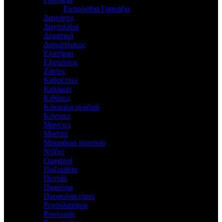
Εμπρόσθια Γρανάζια
Δαγκάνες
Δαχτυλίδια
Δεματικά
Δισκόπλακες
Ελατήρια
Εξατμίσεις
Ζάντες
Καθρέπτες
Καλάμια
Κιθάρες
Κόκκαλα γκαζιού
Κόντρες
Μανέτες
Μασπιέ
Μπαράκια τιμονιού
Ντίζες
Ομφαλοί
Παξιμάδια
Πεντάλ
Πιρούνια
Προφυλακτήρες
Ρεγουλατόροι
Ρουλεμάν