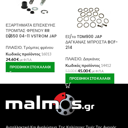
ΕΞΑΡΤΗΜΑΤΑ ΕΠΙΣΚΕΥΗΣ
Ε
ΤΡΟΜΠΑΣ ΦΡΕΝΟΥ RR
Ε
DL650 04-11 VSTROM JAP
Μ
Εξ/τα TDM900 JAP
ΔΑΓΚΑΝΑΣ ΜΠΡΟΣΤΑ BCF-
214
ΠΛΑΙΣΙΟ
,
Τρόμπες φρένου
Π
Κωδικός προϊόντος
16013
Κ
ΠΛΑΙΣΙΟ
,
Δαγκάνες
24.60
€
3
με Φ.Π.Α.
Κωδικός προϊόντος
14412
ΠΡΟΣΘΉΚΗ ΣΤΟ ΚΑΛΆΘΙ
45.00
€
53.00
€
με Φ.Π.Α.
ΠΡΟΣΘΉΚΗ ΣΤΟ ΚΑΛΆΘΙ
Ανταλλακτικά Και Αναλώσιμα, Στις Καλύτερες Τιμές Της Αγοράς.