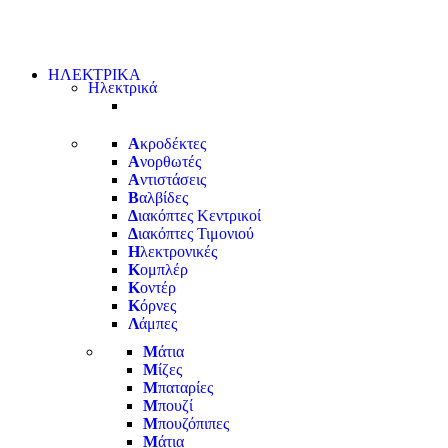
ΗΛΕΚΤΡΙΚΑ
Ηλεκτρικά
Α
κροδέκτες
Α
νορθωτές
Α
ντιστάσεις
Β
αλβίδες
Δ
ιακόπτες Κεντρικοί
Δ
ιακόπτες Τιμονιού
Η
λεκτρονικές
Κ
ομπλέρ
Κ
οντέρ
Κ
όρνες
Λ
άμπες
Μ
άτια
Μ
ίζες
Μ
παταρίες
Μ
πουζί
Μ
πουζόπιπες
Μ
άτια