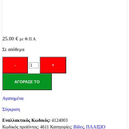
25.00
€
με Φ.Π.Α.
Σε απόθεμα
ΒΙΔΕΣ
ΠΛΑΣΤΙΚΩΝ
CRYPTON
04
115
ΑΓΌΡΑΣΕ ΤΟ
SET
ποσότητα
Αγαπημένα
Σύγκριση
Εναλλακτικός Κωδικός:
4124003
Κωδικός προϊόντος:
4611
Κατηγορίες:
Βίδες
,
ΠΛΑΙΣΙΟ