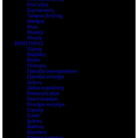
Ρελέ μίζας
Συμπυκνωτές
Τρόμπες βενζίνης
Φανάρια
Φλας
Φλασέρ
Φλοτέρ
ΚΙΝΗΤΗΡΑΣ
Άξονας
Βαλβίδες
Βολάν
Γλύστρες
Γρανάζια εκκεντροφόρου
Γρανάζια κινητήρα
Δείχτες
Δίσκοι συμπλέκτη
Εισαγωγές αέρα
Εκκεντροφόροι
Ελατήρια κινητήρα
Ζιγκλέρ
Ζουάν
Ιμάντες
Καδένες
Καμπάνες
Καπάκια κινητήρα