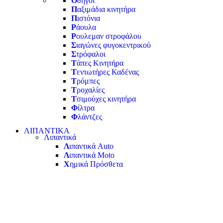
Ο
δηγοί
Π
αξιμάδια κινητήρα
Π
ιστόνια
Ρ
άουλα
Ρ
ουλεμαν στροφάλου
Σ
ιαγώνες φυγοκεντρικού
Σ
τρόφαλοι
Τ
άπες Κινητήρα
Τ
εντωτήρες Καδένας
Τ
ρόμπες
Τ
ροχαλίες
Τ
σιμούχες κινητήρα
Φ
ίλτρα
Φ
λάντζες
ΛΙΠΑΝΤΙΚΑ
Λιπαντικά
Λ
ιπαντικά Auto
Λ
ιπαντικά Moto
Χ
ημικά Πρόσθετα