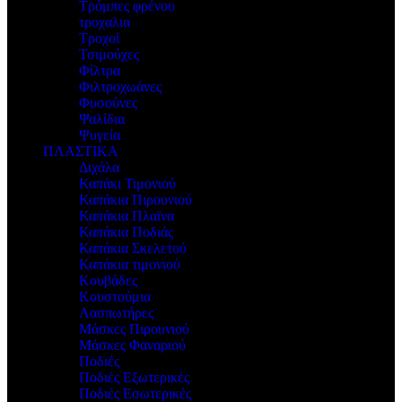
Τρόμπες φρένου
τροχαλια
Τροχοί
Τσιμούχες
Φίλτρα
Φιλτροχωάνες
Φυσούνες
Ψαλίδια
Ψυγεία
ΠΛΑΣΤΙΚΑ
Διχάλα
Καπάκι Τιμονιού
Καπάκια Πιρουνιού
Καπάκια Πλαϊνα
Καπάκια Ποδιάς
Καπάκια Σκελετού
Καπάκια τιμονιού
Κουβάδες
Κουστούμια
Λασπωτήρες
Μάσκες Πιρουνιού
Μάσκες Φαναριού
Ποδιές
Ποδιές Εξωτερικές
Ποδιές Εσωτερικές