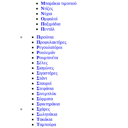
Μ
παράκια τιμονιού
Ν
τίζες
Ν
ύχια
Ο
μφαλοί
Π
αξιμάδια
Π
εντάλ
Π
ιρούνια
Π
ροφυλακτήρες
Ρ
εγουλατόροι
Ρ
ουλεμάν
Ρ
ουμπινέτα
Σ
έλες
Σ
ιαγώνες
Σ
ιγαστήρες
Σ
τάντ
Σ
ταυροί
Σ
τεφάνια
Σ
ινεμπλόκ
Σ
ύρματα
Σ
φικτηράκια
Σ
χάρες
Σ
ωληνάκια
Τ
ακάκια
Τ
αμπούρα