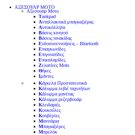
ΑΞΕΣΟΥΑΡ ΜΟΤΟ
Αξεσουαρ Μοτο
T
ankpad
Α
νταλλακτικά μπαγκαζιέρας
Α
υτοκόλλητα
Β
άσεις κινητού
Β
άσεις πινακίδας
Ε
νδοσυνεννοήσεις – Bluetooth
Ε
πιαγκωνίδες
Ε
πιγονατίδες
Ε
πικαλαμίδες
Ζ
ελατίνες Moto
Θ
ήκες
Ι
μάντες
Κ
άγκελα Προστατευτικά
Κ
άλυμμα λεβιέ ταχυτήτων
Κ
άλυμμα μανέτας
Κ
άλυμμα ρεζερβουάρ
Κ
λειδαριές
Κ
ουκούλες
Κ
ουβέρτες
Μ
ανιτάρια
Μ
παγιαζιέρες
Μ
πρελόκ