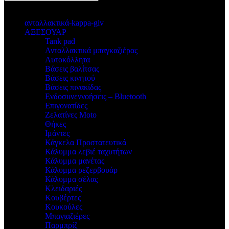
κατηγοριες
ανταλλακτικά-kappa-giv
ΑΞΕΣΟΥΑΡ
Tank pad
Ανταλλακτικά μπαγκαζιέρας
Αυτοκόλλητα
Βάσεις βαλίτσας
Βάσεις κινητού
Βάσεις πινακίδας
Ενδοσυνεννοήσεις – Bluetooth
Επιγονατίδες
Ζελατίνες Moto
Θήκες
Ιμάντες
Κάγκελα Προστατευτικά
Κάλυμμα λεβιέ ταχυτήτων
Κάλυμμα μανέτας
Κάλυμμα ρεζερβουάρ
Κάλυμμα σέλας
Κλειδαριές
Κουβέρτες
Κουκούλες
Μπαγιαζιέρες
Παρμπρίζ