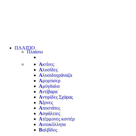
ΠΛΑΙΣΙΟ
Πλαίσιο
Α
κτίνες
Α
λυσίδες
Α
λυσιδογράναζα
Α
μορτισερ
Α
μύγδαλα
Α
ντίβαρα
Α
ντιρίδες Σχάρας
Ά
ξονες
Α
ποστάτες
Α
σφάλειες
Α
τέρμονες κοντέρ
Α
υτοκόλλητα
Β
αλβίδες