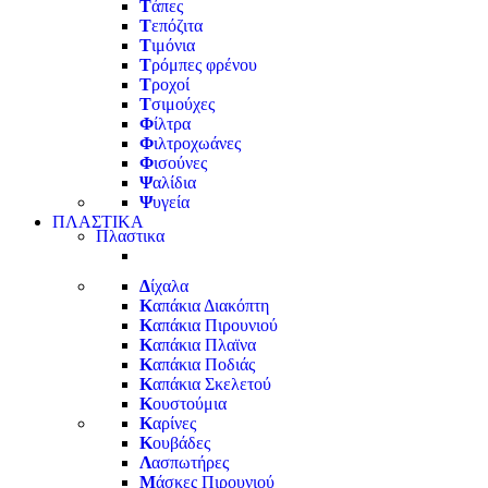
Τ
άπες
Τ
επόζιτα
Τ
ιμόνια
Τ
ρόμπες φρένου
Τ
ροχοί
Τ
σιμούχες
Φ
ίλτρα
Φ
ιλτροχωάνες
Φ
ισούνες
Ψ
αλίδια
Ψ
υγεία
ΠΛΑΣΤΙΚΑ
Πλαστικα
Δ
ίχαλα
Κ
απάκια Διακόπτη
Κ
απάκια Πιρουνιού
Κ
απάκια Πλαϊνα
Κ
απάκια Ποδιάς
Κ
απάκια Σκελετού
Κ
ουστούμια
Κ
αρίνες
Κ
ουβάδες
Λ
ασπωτήρες
Μ
άσκες Πιρουνιού