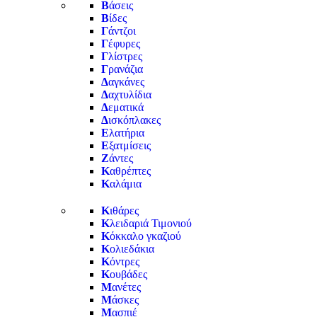
Β
άσεις
Β
ίδες
Γ
άντζοι
Γ
έφυρες
Γ
λίστρες
Γ
ρανάζια
Δ
αγκάνες
Δ
αχτυλίδια
Δ
εματικά
Δ
ισκόπλακες
Ε
λατήρια
Ε
ξατμίσεις
Ζ
άντες
Κ
αθρέπτες
Κ
αλάμια
Κ
ιθάρες
Κ
λειδαριά Τιμονιού
Κ
όκκαλο γκαζιού
Κ
ολιεδάκια
Κ
όντρες
Κ
ουβάδες
Μ
ανέτες
Μ
άσκες
Μ
ασπιέ