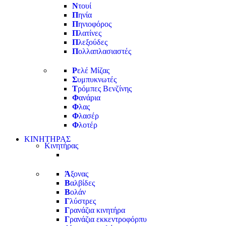
Ν
τουί
Π
ηνία
Π
ηνιοφόρος
Π
λατίνες
Π
λεξούδες
Π
ολλαπλασιαστές
Ρ
ελέ Μίζας
Σ
υμπυκνωτές
Τ
ρόμπες Βενζίνης
Φ
ανάρια
Φ
λας
Φ
λασέρ
Φ
λοτέρ
ΚΙΝΗΤΗΡΑΣ
Κινητήρας
Ά
ξονας
Β
αλβίδες
Β
ολάν
Γ
λύστρες
Γ
ρανάζια κινητήρα
Γ
ρανάζια εκκεντροφόρπυ