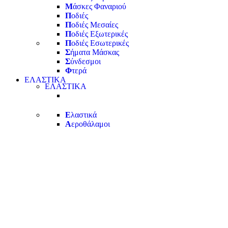
Μ
άσκες Φαναριού
Π
οδιές
Π
οδιές Μεσαίες
Π
οδιές Εξωτερικές
Π
οδιές Εσωτερικές
Σ
ήματα Μάσκας
Σ
ύνδεσμοι
Φ
τερά
ΕΛΑΣΤΙΚΑ
ΕΛΑΣΤΙΚΑ
Ε
λαστικά
Α
εροθάλαμοι