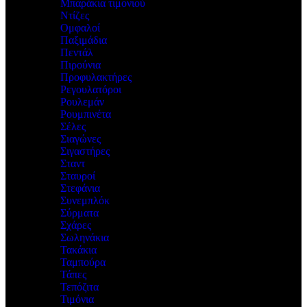
Μπαράκια τιμονιού
Ντίζες
Ομφαλοί
Παξιμάδια
Πεντάλ
Πιρούνια
Προφυλακτήρες
Ρεγουλατόροι
Ρουλεμάν
Ρουμπινέτα
Σέλες
Σιαγώνες
Σιγαστήρες
Σταντ
Σταυροί
Στεφάνια
Συνεμπλόκ
Σύρματα
Σχάρες
Σωληνάκια
Τακάκια
Ταμπούρα
Τάπες
Τεπόζιτα
Τιμόνια