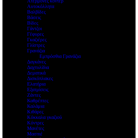
Ατέρμονες κοντέρ
Αυτοκόλλητα
Βαλβίδες
Βάσεις
Βίδες
Γάντζοι
Γέφυρες
Γκαζιέρες
Γλίστρες
Γρανάζια
Εμπρόσθια Γρανάζια
Δαγκάνες
Δαχτυλίδια
Δεματικά
Δισκόπλακες
Ελατήρια
Εξατμίσεις
Ζάντες
Καθρέπτες
Καλάμια
Κιθάρες
Κόκκαλα γκαζιού
Κόντρες
Μανέτες
Μασπιέ