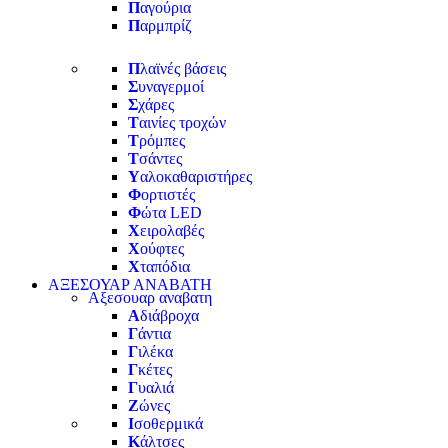
Π
αγούρια
Π
αρμπρίζ
Π
λαϊνές βάσεις
Σ
υναγερμοί
Σ
χάρες
Τ
αινίες τροχών
Τ
ρόμπες
Τ
σάντες
Υ
αλοκαθαριστήρες
Φ
ορτιστές
Φ
ώτα LED
Χ
ειρολαβές
Χ
ούφτες
Χ
ταπόδια
ΑΞΕΣΟΥΑΡ ΑΝΑΒΑΤΗ
Αξεσουαρ αναβατη
Α
διάβροχα
Γ
άντια
Γ
ιλέκα
Γ
κέτες
Γ
υαλιά
Ζ
ώνες
Ι
σοθερμικά
Κ
άλτσες