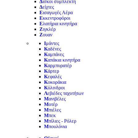
Δ
ίσκοι συμπλέκτη
Δ
είχτες
Ε
ισαγωγές Αέρα
Ε
κκεντροφόροι
Ε
λατήρια κινητήρα
Ζ
ιγκλέρ
Ζ
ουαν
Ι
μάντες
Κ
αδένες
Κ
αμπάνες
Κ
απάκια κινητήρα
Κ
αρμπυρατέρ
Κ
άρτερ
Κ
εφαλές
Κ
οκοράκια
Κ
ύλινδροι
Λ
εβιέδες ταχυτήτων
Μ
ανιβέλες
Μ
οτέρ
Μ
πιέλες
Μ
πεκ
Μ
πίλιες - Ρόλερ
Μ
πουλόνια