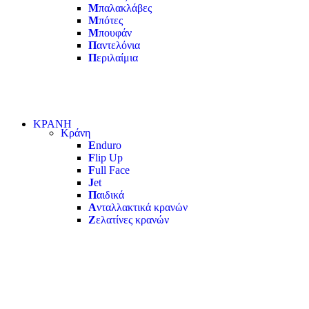
Μ
παλακλάβες
Μ
πότες
Μ
πουφάν
Π
αντελόνια
Π
εριλαίμια
ΚΡΑΝΗ
Κράνη
E
nduro
F
lip Up
F
ull Face
J
et
Π
αιδικά
Α
νταλλακτικά κρανών
Ζ
ελατίνες κρανών