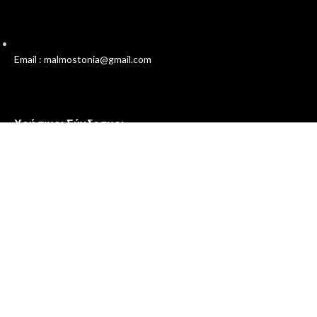
Email : malmostonia@gmail.com
Χρήσιμοι Σύνδεσμοι
Πολιτική Απορρήτου
Όροι και Προϋποθέσεις
Επικοινωνία
Σχετικά με εμάς
Malmos
Ο Λογαριασμός μου
Συχνές Ερωτήσεις