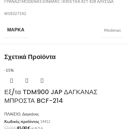
ΓΡΑΝΑΖΙ MODENAS DINAMIC /KRISTAR 42T 428 ΑΛΥΣΙΔΑ
Μ18327142
ΜΆΡΚΑ
Modenas
Σχετικά Προϊόντα
-15%
Εξ/τα TDM900 JAP ΔΑΓΚΑΝΑΣ
ΜΠΡΟΣΤΑ BCF-214
ΠΛΑΙΣΙΟ
,
Δαγκάνες
Κωδικός προϊόντος
14412
45.00
€
53.00
€
με Φ.Π.Α.