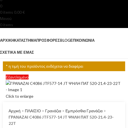
0
0
items
0.00
€
Μενού
0
items
Κατηγορίες
ΑΡΧΙΚΉ
ΚΑΤΆΣΤΗΜΑ
ΠΡΟΣΦΟΡΈΣ
BLOG
ΕΠΙΚΟΙΝΩΝΊΑ
ΣΧΕΤΙΚΆ ΜΕ ΕΜΆΣ
* η τιμή του προϊόντος ενδέχεται να διαφέρει
Εξαντλημένο
Click to enlarge
Αρχική
>
ΠΛΑΙΣΙΟ
>
Γρανάζια
>
Εμπρόσθια Γρανάζια
>
ΓΡΑΝΑΖΑΙ C4086 JTF577-14 JT ΨΗΛΗ ΠΑΤ 520-21.4-23-
22T