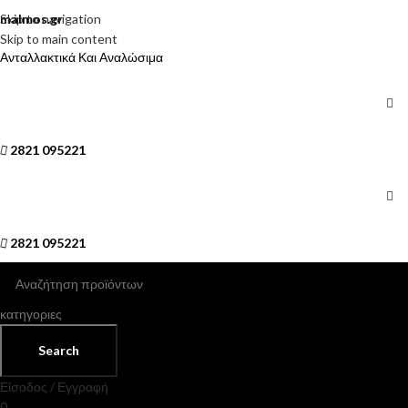
Skip to navigation
malmos.gr
Skip to main content
Ανταλλακτικά Και Αναλώσιμα
2821 095221
2821 095221
κατηγοριες
Search
Είσοδος / Εγγραφή
0