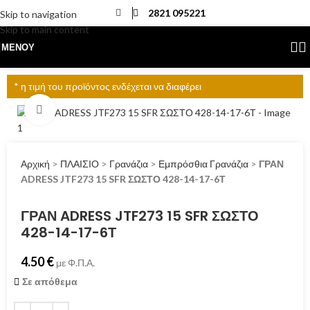
2821 095221
Skip to navigation
Skip to main content
ΜΕΝΟΎ
* η τιμή του προϊόντος ενδέχεται να διαφέρει
Click to enlarge
Αρχική
>
ΠΛΑΙΣΙΟ
>
Γρανάζια
>
Εμπρόσθια Γρανάζια
>
ΓΡΑΝ
ADRESS JTF273 15 SFR ΣΩΣΤΟ 428-14-17-6Τ
ΓΡΑΝ ADRESS JTF273 15 SFR ΣΩΣΤΟ
428-14-17-6Τ
4.50
€
με Φ.Π.Α.
Σε απόθεμα