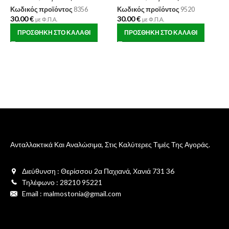
Κωδικός προϊόντος
8356
Κωδικός προϊόντος
9520
30.00
€
30.00
€
με Φ.Π.Α.
με Φ.Π.Α.
Ν
ΠΡΟΣΘΉΚΗ ΣΤΟ ΚΑΛΆΘΙ
ΠΡΟΣΘΉΚΗ ΣΤΟ ΚΑΛΆΘΙ
F
Π
Κ
1
Ανταλλακτικά Και Αναλώσιμα, Στις Καλύτερες Τιμές Της Αγοράς.
Διεύθυνση : Θερίσσου 2α Παχιανά, Χανιά 731 36
Τηλέφωνο : 28210 95221
Email : malmostonia@gmail.com