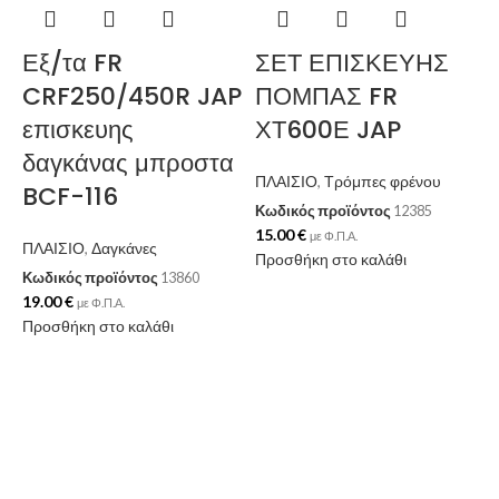
Εξ/τα FR
ΣΕΤ ΕΠΙΣΚΕΥΗΣ
CRF250/450R JAP
ΠΟΜΠΑΣ FR
επισκευης
ΧΤ600Ε JAP
δαγκάνας μπροστα
ΠΛΑΙΣΙΟ
,
Τρόμπες φρένου
BCF-116
Κωδικός προϊόντος
12385
15.00
€
με Φ.Π.Α.
ΠΛΑΙΣΙΟ
,
Δαγκάνες
Προσθήκη στο καλάθι
Κωδικός προϊόντος
13860
19.00
€
με Φ.Π.Α.
1
Προσθήκη στο καλάθι
Π
Κ
1
Π