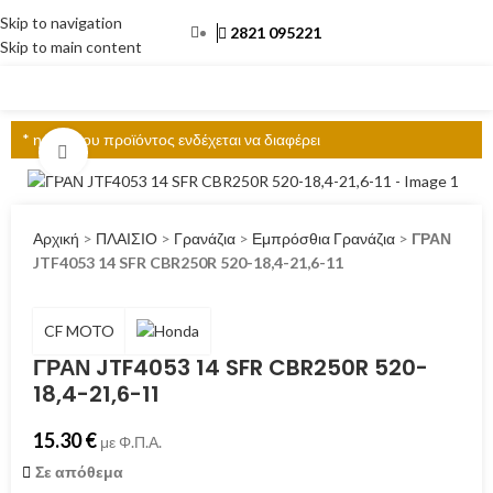
Skip to navigation
2821 095221
Skip to main content
ΜΕΝΟΎ
* η τιμή του προϊόντος ενδέχεται να διαφέρει
Click to enlarge
Αρχική
>
ΠΛΑΙΣΙΟ
>
Γρανάζια
>
Εμπρόσθια Γρανάζια
>
ΓΡΑΝ
JTF4053 14 SFR CBR250R 520-18,4-21,6-11
CF MOTO
ΓΡΑΝ JTF4053 14 SFR CBR250R 520-
18,4-21,6-11
15.30
€
με Φ.Π.Α.
Σε απόθεμα