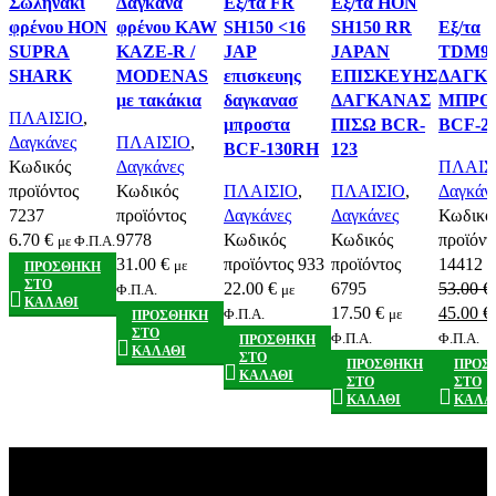
Σωληνάκι
Δαγκάνα
Εξ/τα FR
Εξ/τα HON
Quick view
Quick view
Quick view
Quick view
Σύγκρι
φρένου HON
φρένου KAW
SH150 <16
SH150 RR
Εξ/τα
Αγαπημένα
Αγαπημένα
Αγαπημένα
Αγαπημένα
Quick v
SUPRA
KAZE-R /
JAP
JAPAN
TDM90
Αγαπημ
SHARK
MODENAS
επισκευης
ΕΠΙΣΚΕΥΗΣ
ΔΑΓΚ
με τακάκια
δαγκανασ
ΔΑΓΚΑΝΑΣ
ΜΠΡΟ
ΠΛΑΙΣΙΟ
,
μπροστα
ΠΙΣΩ BCR-
BCF-2
Δαγκάνες
ΠΛΑΙΣΙΟ
,
BCF-130RH
123
Κωδικός
Δαγκάνες
ΠΛΑΙΣ
προϊόντος
Κωδικός
ΠΛΑΙΣΙΟ
,
ΠΛΑΙΣΙΟ
,
Δαγκάν
7237
προϊόντος
Δαγκάνες
Δαγκάνες
Κωδικό
6.70
€
9778
Κωδικός
Κωδικός
προϊόντ
με Φ.Π.Α.
31.00
€
προϊόντος
933
προϊόντος
14412
με
ΠΡΟΣΘΉΚΗ
ΣΤΟ
22.00
€
6795
53.00
€
Φ.Π.Α.
με
ΚΑΛΆΘΙ
Original
17.50
€
45.00
€
Φ.Π.Α.
με
ΠΡΟΣΘΉΚΗ
ΣΤΟ
price
Φ.Π.Α.
Φ.Π.Α.
ΠΡΟΣΘΉΚΗ
ΚΑΛΆΘΙ
ΣΤΟ
was:
ΠΡΟΣΘΉΚΗ
ΠΡΟΣ
ΚΑΛΆΘΙ
ΣΤΟ
ΣΤΟ
53.00 €.
ΚΑΛΆΘΙ
ΚΑΛΆ