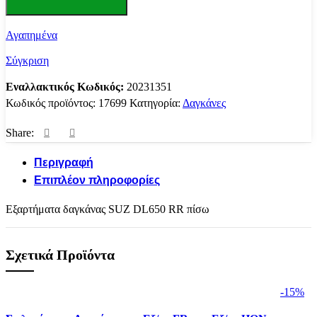
SUZUKI
VSTROM
DL650
Αγαπημένα
RR
πίσω
Σύγκριση
ΔΑΓΚΑΝΑΣ
BCR-
Εναλλακτικός Κωδικός:
20231351
310
Κωδικός προϊόντος:
17699
Κατηγορία:
Δαγκάνες
JAPAN
ποσότητα
Share:
Περιγραφή
Επιπλέον πληροφορίες
Εξαρτήματα δαγκάνας SUZ DL650 RR πίσω
Σχετικά Προϊόντα
-15%
Σύγκριση
Σύγκριση
Σύγκριση
Σύγκριση