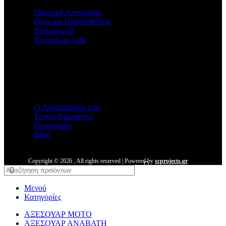
Πολιτική Απορρήτου
Όροι και Προϋποθέσεις
Επικοινωνία
Σχετικά με εμάς
Malmos
Ο Λογαριασμός μου
Συχνές Ερωτήσεις
Προσφορές
Blog
Copyright ©
2026
, All rights reserved | Powered by
scprojects.gr
Μενού
Κατηγορίες
ΑΞΕΣΟΥΑΡ ΜΟΤΟ
ΑΞΕΣΟΥΑΡ ΑΝΑΒΑΤΗ