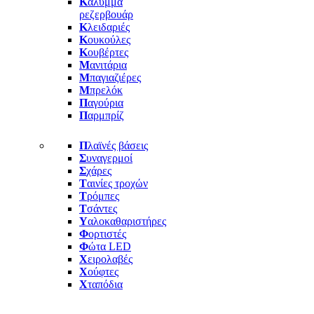
Κ
άλυμμα
ρεζερβουάρ
Κ
λειδαριές
Κ
ουκούλες
Κ
ουβέρτες
Μ
ανιτάρια
Μ
παγιαζιέρες
Μ
πρελόκ
Π
αγούρια
Π
αρμπρίζ
Π
λαϊνές βάσεις
Σ
υναγερμοί
Σ
χάρες
Τ
αινίες τροχών
Τ
ρόμπες
Τ
σάντες
Υ
αλοκαθαριστήρες
Φ
ορτιστές
Φ
ώτα LED
Χ
ειρολαβές
Χ
ούφτες
Χ
ταπόδια