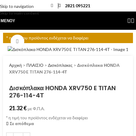
2821 095221
Skip to navigation
Skip to main content
ΜΕΝΟΎ
* η τιμή του προϊόντος ενδέχεται να διαφέρει
Click to enlarge
Αρχική
>
ΠΛΑΙΣΙΟ
>
Δισκόπλακες
>
Δισκόπλακα ΗΟΝDA
XRV750 E TITAN 276-114-4Τ
Δισκόπλακα ΗΟΝDA XRV750 E TITAN
276-114-4Τ
21.32
€
με Φ.Π.Α.
*
η τιμή του προϊόντος ενδέχεται να διαφέρει
Σε απόθεμα