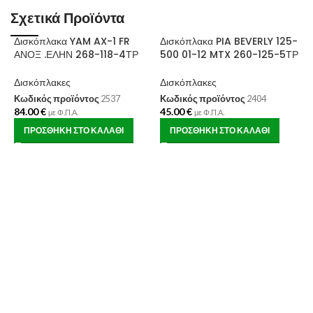
Σχετικά Προϊόντα
Δισκόπλακα YAM AX-1 FR
Δισκόπλακα PIA BEVERLY 125-
ΑΝΟΞ .ΕΛΗΝ 268-118-4ΤΡ
500 01-12 MTX 260-125-5ΤΡ
Δισκόπλακες
Δισκόπλακες
Κωδικός προϊόντος
2537
Κωδικός προϊόντος
2404
84.00
€
45.00
€
με Φ.Π.Α.
με Φ.Π.Α.
Δ
ΠΡΟΣΘΉΚΗ ΣΤΟ ΚΑΛΆΘΙ
ΠΡΟΣΘΉΚΗ ΣΤΟ ΚΑΛΆΘΙ
1
Δ
Κ
1