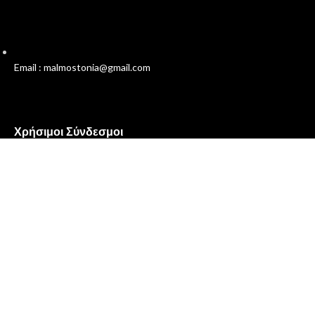
Email : malmostonia@gmail.com
Χρήσιμοι Σύνδεσμοι
Πολιτική Απορρήτου
Όροι και Προϋποθέσεις
Επικοινωνία
Σχετικά με εμάς
Malmos
Ο Λογαριασμός μου
Συχνές Ερωτήσεις