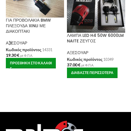
ΓΙΑ ΠΡΟΒΟΛΑΚΙΑ BMW
ΠΛΕΞΟΥΔΑ XINLI ΜΕ
ΔΙΑΚΟΠΤΑΚΙ
Κ
ΛΑΜΠΑ LED H4 50W 6000LM
M
NAITE ΖΕΥΓΟΣ
ΑΞΕΣΟΥΑΡ
W
Κωδικός προϊόντος
14331
O
ΑΞΕΣΟΥΑΡ
19.30
€
με Φ.Π.Α.
Κωδικός προϊόντος
10349
Ε
ΠΡΟΣΘΉΚΗ ΣΤΟ ΚΑΛΆΘΙ
37.00
€
με Φ.Π.Α.
Κ
ΔΙΑΒΆΣΤΕ ΠΕΡΙΣΣΌΤΕΡΑ
Κ
1