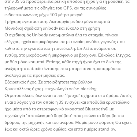
στην 3S να προσφέρει εξαιρετική απόδοση ήχου για τη μουσική, τα
τηλεφωνήματα, τις οδηγίες του GPS, και τις συνομιλίες
ενδοεπικοινωνίας μέχρι 400 μέτρα μακριά
Γρήγορη εγκατάσταση. Λειτουργία με δύο μόνο κουμπιά
Μοναδική σχεδίαση unibody και εύκολο στη χρήση
Ο σχεδιασμός Unibody ενσωματώνει όλα τα στοιχεία, πίνακα
ελέγχου, ηχεία και μικρόφωνο σε μία ενιαία μονάδα, γεγονός που
καθιστά την εγκατάσταση πανεύκολη. Επιλέξτε ανάμεσα σε
ενσύρματο μικρόφωνο ή μικρόφωνο με βραχίονα. Εύκολος έλεγχος,
με δύο μόνο κουμπιά. Επίσης, κάθε πηγή ήχου έχει το δικό της
ανεξάρτητο επίπεδο έντασης που μπορείτε να προσαρμόσετε
ανάλογα με τις προτιμήσεις σας.
Εξαιρετικός ήχος. Σε οποιοδήποτε περιβάλλον
Κρυστάλλινος ήχος με τεχνολογία noise-blocking
Οι μοτοσικλέτες δεν είναι τα πιο “ήσυχα” οχήματα στο δρόμο. Αυτός
είναι ο λόγος για τον οποίο η 3S ενισχύει και αποδύδει κρυστάλλινο
ήχο μέσα από το στερεοφωνικό ακουστικό Bluetooth® με
τεχνολογία “αποκλεισμού θορύβου” που μειώνει το θόρυβο του
δρόμου, της μηχανής και του ανέμου. Με μία μόνο φόρτιση Θα έχετε
έως και οκτώ ώρες χρόνο ομιλίας και επτά ημέρες stand-by.