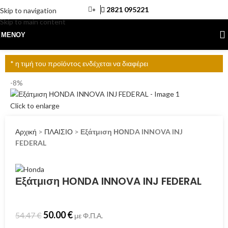
2821 095221
Skip to navigation
Skip to main content
ΜΕΝΟΎ
* η τιμή του προϊόντος ενδέχεται να διαφέρει
-8%
Click to enlarge
Αρχική
>
ΠΛΑΙΣΙΟ
>
Εξάτμιση ΗΟΝDA INNOVA INJ
FEDERAL
Εξάτμιση ΗΟΝDA INNOVA INJ FEDERAL
50.00
€
54.47
€
με Φ.Π.Α.